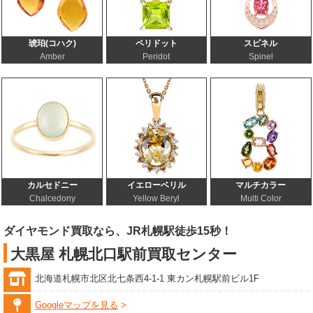
琥珀(コハク)
ペリドット
スピネル
Amber
Peridot
Spinel
カルセドニー
イエローベリル
マルチカラー
Chalcedony
Yellow Beryl
Multi Color
ダイヤモンド買取なら、JR札幌駅徒歩15秒！
大黒屋 札幌北口駅前買取センター
北海道札幌市北区北七条西4-1-1 東カン札幌駅前ビル1F
Googleマップを見る