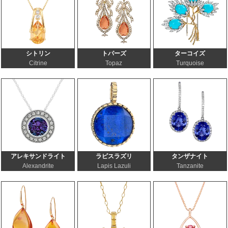
シトリン
トパーズ
ターコイズ
Citrine
Topaz
Turquoise
アレキサンドライト
ラピスラズリ
タンザナイト
Alexandrite
Lapis Lazuli
Tanzanite