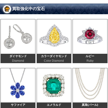
買取強化中の宝石
ダイヤモンド
カラーダイヤモンド
ルビー
Diamond
Color Diamond
Ruby
サファイア
エメラルド
真珠(パール)