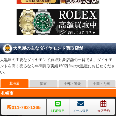
大黒屋の主なダイヤモンド買取店舗
大黒屋の主要なダイヤモンド買取対象店舗の一覧です。ダイヤモ
ンドを高く売るなら年間買取実績150万件の大黒屋にお任せくださ
い。
北海道
関東
中部・近畿
中国・九州
札幌市
大黒屋 質札幌店
011-792-1365
北海道札幌市中央区北一条西3-3 札幌中央ビル1F・2F
[→地図
LINE査定
メール査定
来店予約
を見る]