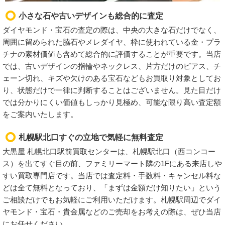
小さな石や古いデザインも総合的に査定
ダイヤモンド・宝石の査定の際は、中央の大きな石だけでなく、
周囲に留められた脇石やメレダイヤ、枠に使われている金・プラ
チナの素材価値も含めて総合的に評価することが重要です。当店
では、古いデザインの指輪やネックレス、片方だけのピアス、チ
ェーン切れ、キズや欠けのある宝石などもお買取り対象としてお
り、状態だけで一律に判断することはございません。見た目だけ
では分かりにくい価値もしっかり見極め、可能な限り高い査定額
をご案内いたします。
札幌駅北口すぐの立地で気軽に無料査定
大黒屋 札幌北口駅前買取センターは、札幌駅北口（西コンコー
ス）を出てすぐ目の前、ファミリーマート隣の1Fにある来店しや
すい買取専門店です。当店では査定料・手数料・キャンセル料な
どは全て無料となっており、「まずは金額だけ知りたい」という
ご相談だけでもお気軽にご利用いただけます。札幌駅周辺でダイ
ヤモンド・宝石・貴金属などのご売却をお考えの際は、ぜひ当店
にお任せください。