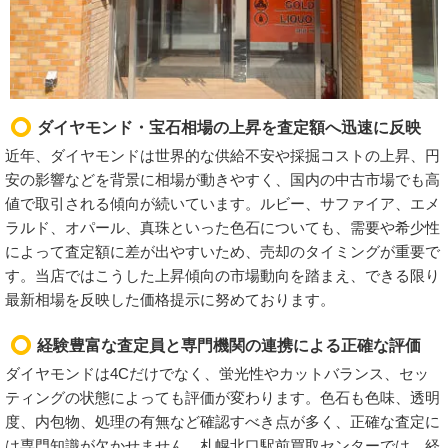
ダイヤモンド・宝石相場の上昇を査定額へ迅速に反映
近年、ダイヤモンドは世界的な供給不安や採掘コストの上昇、円
安の影響などを背景に相場が動きやすく、国内の中古市場でも高
値で取引される傾向が続いています。ルビー、サファイア、エメ
ラルド、オパール、真珠といった色石についても、需要や希少性
によって査定額に差が出やすいため、売却のタイミングが重要で
す。当店ではこうした上昇傾向の市場動向を踏まえ、できる限り
最新相場を反映した価格提示に努めております。
経験豊富な査定員と専門機関の連携による正確な評価
ダイヤモンドは4Cだけでなく、蛍光性やカットバランス、セッ
ティングの状態によっても評価が変わります。色石も色味、透明
度、内包物、処理の有無など確認すべき点が多く、正確な査定に
は専門知識が欠かせません。札幌北口駅前買取センターでは、経