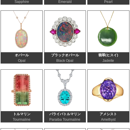
Sapphire
Emerald
Pearl
オパール
ブラックオパール
翡翠(ヒスイ)
Opal
Black Opal
Jadeite
トルマリン
パライバトルマリン
アメシスト
Tourmaline
Paraiba Tourmaline
Amethyst