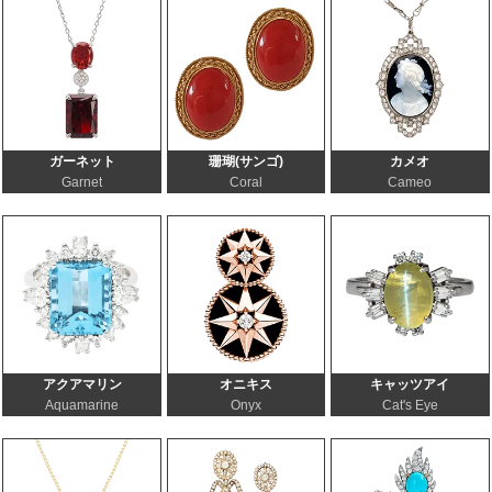
ガーネット
珊瑚(サンゴ)
カメオ
Garnet
Coral
Cameo
アクアマリン
オニキス
キャッツアイ
Aquamarine
Onyx
Cat's Eye