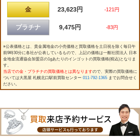
金
23,623円
-121円
プラチナ
9,475円
-83円
※公表価格とは、貴金属地金の小売価格と買取価格を土日祝を除く毎日午
前9時30分に各社が公表しているもので、上記の価格は一般社団法人 日本
金地金流通協会加盟店の1gあたりのインゴットの買取価格(税込)となりま
す。
当店での金・プラチナの買取価格とは異なります
ので、実際の買取価格に
ついては大黒屋 札幌北口駅前買取センター
011-792-1365
までお問合せく
ださい。