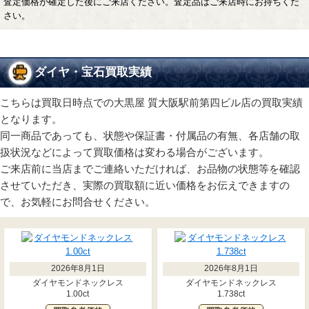
査定価格が確定した後にご来店ください。査定品はご来店時にお持ちくだ
さい。
ダイヤ・宝石買取実績
こちらは買取日時点での大黒屋 質大阪駅前第四ビル店の買取実績
となります。
同一商品であっても、状態や保証書・付属品の有無、各店舗の取
扱状況などによって買取価格は変わる場合がございます。
ご来店前に当店までご連絡いただければ、お品物の状態等を確認
させていただき、実際の買取額に近い価格をお伝えできますの
で、お気軽にお問合せください。
2026年8月1日
2026年8月1日
ダイヤモンドネックレス
ダイヤモンドネックレス
1.00ct
1.738ct