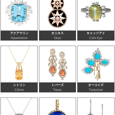
アクアマリン
オニキス
キャッツアイ
Aquamarine
Onyx
Cat's Eye
シトリン
トパーズ
ターコイズ
Citrine
Topaz
Turquoise