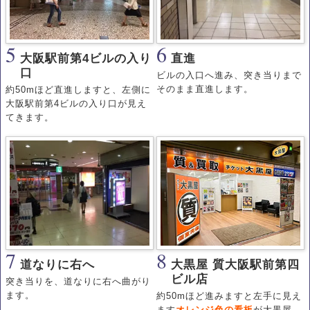
5
6
大阪駅前第4ビルの入り
直進
口
ビルの入口へ進み、突き当りまで
そのまま直進します。
約50mほど直進しますと、左側に
大阪駅前第4ビルの入り口が見え
てきます。
7
8
道なりに右へ
大黒屋 質大阪駅前第四
ビル店
突き当りを、道なりに右へ曲がり
ます。
約50mほど進みますと左手に見え
ます
オレンジ色の看板
が大黒屋