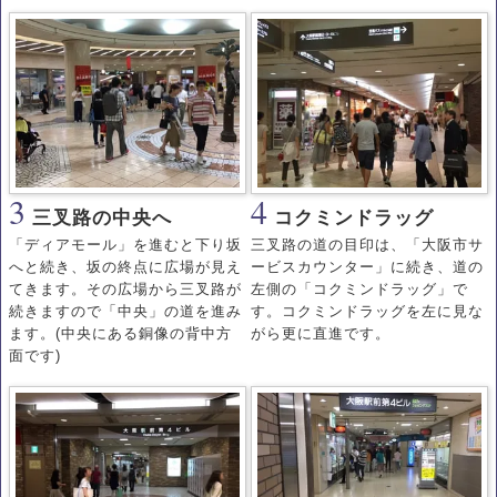
3
4
三叉路の中央へ
コクミンドラッグ
「ディアモール」を進むと下り坂
三叉路の道の目印は、「大阪市サ
へと続き、坂の終点に広場が見え
ービスカウンター」に続き、道の
てきます。その広場から三叉路が
左側の「コクミンドラッグ」で
続きますので「中央」の道を進み
す。コクミンドラッグを左に見な
ます。(中央にある銅像の背中方
がら更に直進です。
面です)