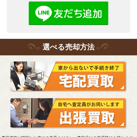
選
べる
売却方法