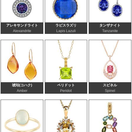
アレキサンドライト
ラピスラズリ
タンザナイト
Alexandrite
Lapis Lazuli
Tanzanite
琥珀(コハク)
ペリドット
スピネル
Amber
Peridot
Spinel