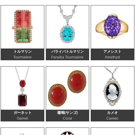
トルマリン
パライバトルマリン
アメシスト
Tourmaline
Paraiba Tourmaline
Amethyst
ガーネット
珊瑚(サンゴ)
カメオ
Garnet
Coral
Cameo