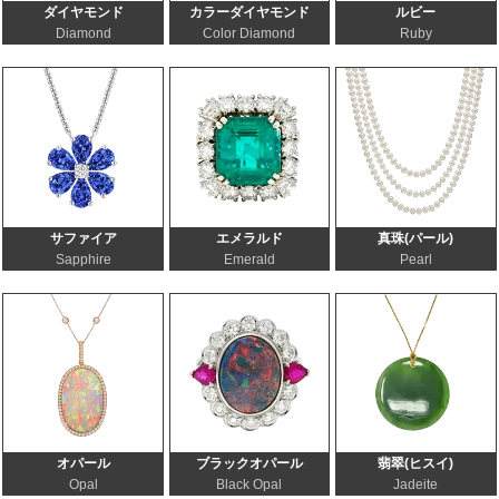
ダイヤモンド
カラーダイヤモンド
ルビー
Diamond
Color Diamond
Ruby
サファイア
エメラルド
真珠(パール)
Sapphire
Emerald
Pearl
オパール
ブラックオパール
翡翠(ヒスイ)
Opal
Black Opal
Jadeite