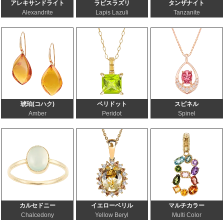
アレキサンドライト
ラピスラズリ
タンザナイト
Alexandrite
Lapis Lazuli
Tanzanite
琥珀(コハク)
ペリドット
スピネル
Amber
Peridot
Spinel
カルセドニー
イエローベリル
マルチカラー
Chalcedony
Yellow Beryl
Multi Color