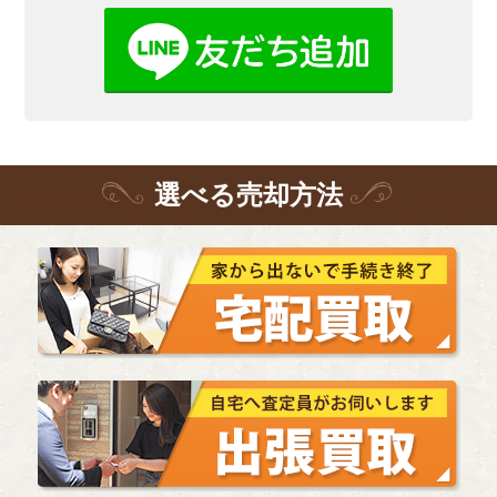
選
べる
売却方法