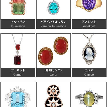
トルマリン
パライバトルマリン
アメシスト
Tourmaline
Paraiba Tourmaline
Amethyst
ガーネット
珊瑚(サンゴ)
カメオ
Garnet
Coral
Cameo