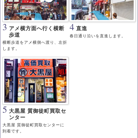
3
4
アメ横方面へ行く横断
直進
歩道
春日通り沿いを直進します。
横断歩道をアメ横側へ渡り、左折
します。
5
大黒屋 質御徒町買取セ
ンター
大黒屋 質御徒町買取センターに
到着です。