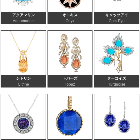
アクアマリン
オニキス
キャッツアイ
Aquamarine
Onyx
Cat's Eye
シトリン
トパーズ
ターコイズ
Citrine
Topaz
Turquoise