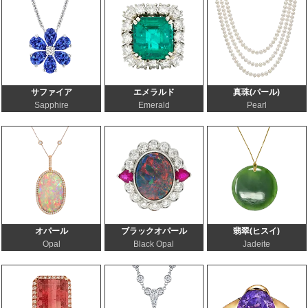
サファイア
エメラルド
真珠(パール)
Sapphire
Emerald
Pearl
オパール
ブラックオパール
翡翠(ヒスイ)
Opal
Black Opal
Jadeite