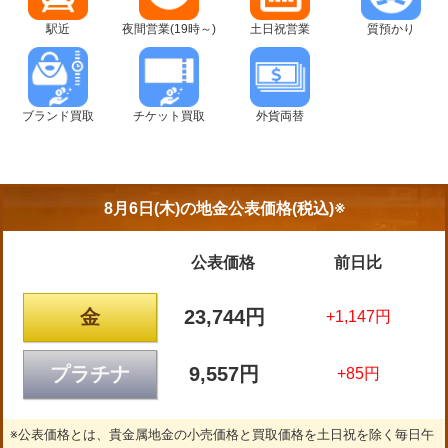
駅近
夜間営業(19時～)
土日祝営業
質預かり
ブランド買取
チケット買取
外貨両替
8月6日(木)の
地金公表価格(税込)※
公表価格
前日比
金
23,744円
+1,147円
プラチナ
9,557円
+85円
※公表価格とは、貴金属地金の小売価格と買取価格を土日祝を除く毎日午