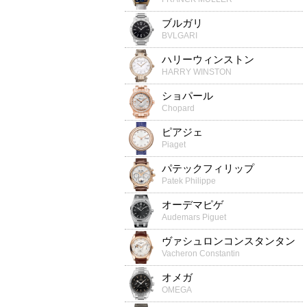
ブルガリ
BVLGARI
ハリーウィンストン
HARRY WINSTON
ショパール
Chopard
ピアジェ
Piaget
パテックフィリップ
Patek Philippe
オーデマピゲ
Audemars Piguet
ヴァシュロンコンスタンタン
Vacheron Constantin
オメガ
OMEGA