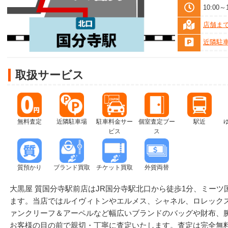
10:00
店舗ま
近隣駐
取扱サービス
無料査定
近隣駐車場
駐車料金サー
個室査定ブー
駅近
ビス
ス
質預かり
ブランド買取
チケット買取
外貨両替
大黒屋 質国分寺駅前店はJR国分寺駅北口から徒歩1分、ミー
ます。当店ではルイヴィトンやエルメス、シャネル、ロレック
ァンクリーフ＆アーペルなど幅広いブランドのバッグや財布、
お客様の目の前で親切・丁寧に査定いたします。査定は完全無