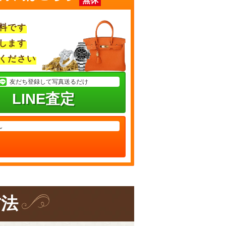
無休
料です
します
ください
友だち登録して写真送るだけ
LINE査定
ん
方法