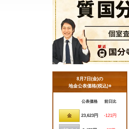
8月7日(金)の
地金公表価格(税込)※
公表価格
前日比
23,623円
-121円
金