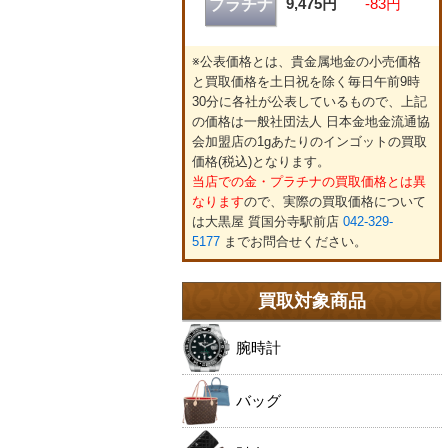
9,475円
-83円
プラチナ
※公表価格とは、貴金属地金の小売価格
と買取価格を土日祝を除く毎日午前9時
30分に各社が公表しているもので、上記
の価格は一般社団法人 日本金地金流通協
会加盟店の1gあたりのインゴットの買取
価格(税込)となります。
当店での金・プラチナの買取価格とは異
なります
ので、実際の買取価格について
は大黒屋 質国分寺駅前店
042-329-
5177
までお問合せください。
買取対象商品
腕時計
バッグ