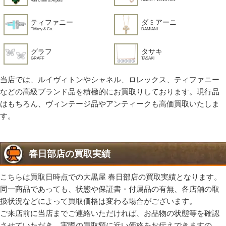
ティファニー
ダミアーニ
Tiffany & Co.
DAMIANI
グラフ
タサキ
GRAFF
TASAKI
当店では、ルイヴィトンやシャネル、ロレックス、ティファニー
などの高級ブランド品を積極的にお買取りしております。現行品
はもちろん、ヴィンテージ品やアンティークも高価買取いたしま
す。
春日部店の買取実績
こちらは買取日時点での大黒屋 春日部店の買取実績となります。
同一商品であっても、状態や保証書・付属品の有無、各店舗の取
扱状況などによって買取価格は変わる場合がございます。
ご来店前に当店までご連絡いただければ、お品物の状態等を確認
させていただき、実際の買取額に近い価格をお伝えできますの