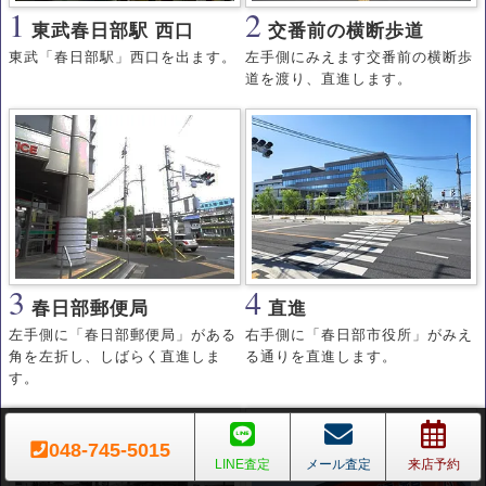
1
2
東武春日部駅 西口
交番前の横断歩道
東武「春日部駅」西口を出ます。
左手側にみえます交番前の横断歩
道を渡り、直進します。
3
4
春日部郵便局
直進
左手側に「春日部郵便局」がある
右手側に「春日部市役所」がみえ
角を左折し、しばらく直進しま
る通りを直進します。
す。
048-745-5015
LINE査定
メール査定
来店予約