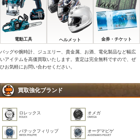
電動工具
金券・チケット
ヘルメット
バッグや腕時計、ジュエリー、貴金属、お酒、電化製品など幅広
いアイテムを高価買取いたします。査定は完全無料ですので、ぜ
ひお気軽にお問い合わせください。
買取強化ブランド
ロレックス
オメガ
ROLEX
OMEGA
パテックフィリップ
オーデマピゲ
PATEK PHILPPE
AUDEMARS PIGUET