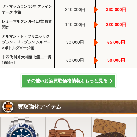
ザ・マッカラン 30年 ファイン
240,000円
335,000円
オーク 木箱
レミーマルタン ルイ13世 観音
140,000円
220,000円
開き
アルマン・ド・ブリニャック
30,000円
65,000円
ブラン・ド・ブラン シルバー
※ボトルダメージ無
十四代 純米大吟醸 七垂二十貫
60,000円
50,000円
1800ml
その他
お酒買取価格情報
もっと見る
の
を
買取強化アイテム