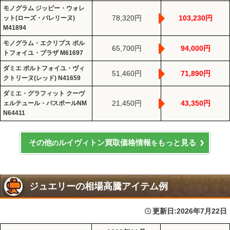
モノグラム ジッピー・ウォレ
78,320円
103,230円
ット(ローズ・バレリーヌ)
M41894
モノグラム・エクリプス ポル
65,700円
94,000円
トフォイユ・ブラザ M61697
ダミエ ポルトフォイユ・ヴィ
51,460円
71,890円
クトリーヌ(レッド) N41659
ダミエ・グラフィット クーヴ
21,450円
43,350円
ェルテュール・パスポールNM
N64411
その他
ルイヴィトン買取価格情報
もっと見る
の
を
ジュエリーの相場高騰アイテム例
更新日:
2026年7月22日