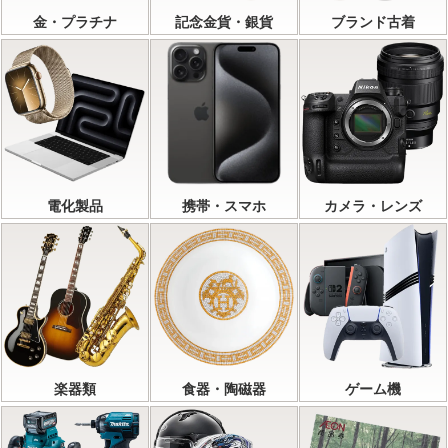
金・プラチナ
記念金貨・銀貨
ブランド古着
電化製品
携帯・スマホ
カメラ・レンズ
楽器類
食器・陶磁器
ゲーム機