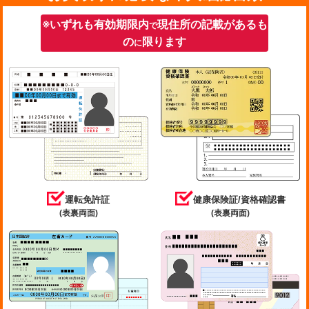
※いずれも有効期限内
現住所の記載があるも
で
の
限ります
に
運転免許証
健康保険証/資格確認書
(表裏両面)
(表裏両面)