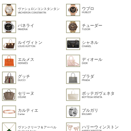
ウブロ
ヴァシュロンコンスタンタン
HUBLOT
VACHERON CONSTANTIN
パネライ
チューダー
PANERAI
TUDOR
ルイヴィトン
シャネル
LOUIS VUITTON
CHANEL
エルメス
ディオール
HERMÈS
DIOR
グッチ
プラダ
GUCCI
PRADA
セリーヌ
ボッテガヴェネタ
CELINE
BOTTEGA VENETA
カルティエ
ブルガリ
Cartier
BVLGARI
ハリーウィンストン
ヴァンクリーフ＆アーペル
HARRY WINSTON
Van Cleef & Arpels