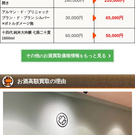
140,000円
220,000円
開き
アルマン・ド・ブリニャック
30,000円
65,000円
ブラン・ド・ブラン シルバー
※ボトルダメージ無
十四代 純米大吟醸 七垂二十貫
60,000円
50,000円
1800ml
その他
お酒買取価格情報
もっと見る
の
を
お酒高額買取の理由