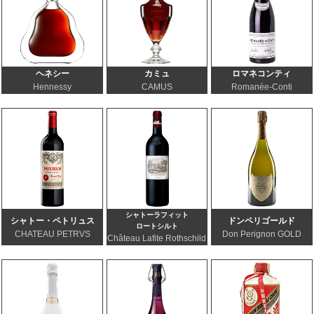
ヘネシー
カミュ
ロマネコンティ
Hennessy
CAMUS
Romanée-Conti
シャトーラフィット
シャトー・ペトリュス
ドンペリゴールド
ロートシルト
CHATEAU PETRVS
Don Perignon GOLD
Château Lafite Rothschild