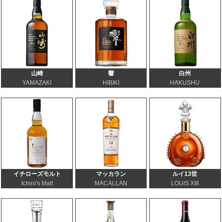
山崎
響
白州
YAMAZAKI
HIBIKI
HAKUSHU
イチローズモルト
マッカラン
ルイ13世
Ichiro's Malt
MACALLAN
LOUIS XIII