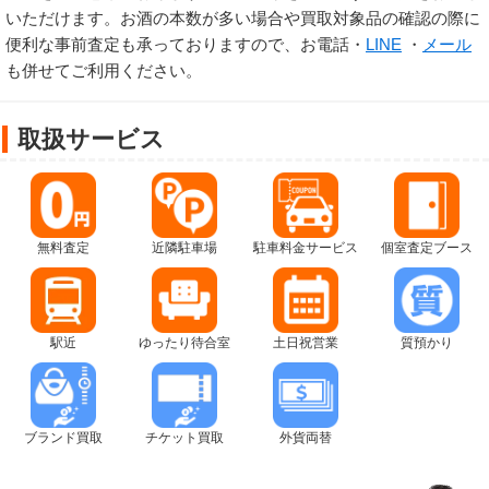
いただけます。お酒の本数が多い場合や買取対象品の確認の際に
便利な事前査定も承っておりますので、お電話・
LINE
・
メール
も併せてご利用ください。
取扱サービス
無料査定
近隣駐車場
駐車料金サービス
個室査定ブース
駅近
ゆったり待合室
土日祝営業
質預かり
ブランド買取
チケット買取
外貨両替