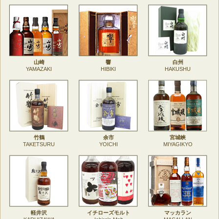
山崎
響
白州
YAMAZAKI
HIBIKI
HAKUSHU
竹鶴
余市
宮城峡
TAKETSURU
YOICHI
MIYAGIKYO
軽井沢
イチローズモルト
マッカラン