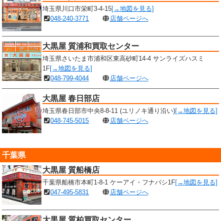
埼玉県川口市栄町3-4-15
[→地図を見る]
048-240-3771
店舗ページへ
大黒屋 質浦和買取センター
埼玉県さいたま市浦和区東高砂町14-4 サンライズハスミ
1F
[→地図を見る]
048-799-4044
店舗ページへ
大黒屋 春日部店
埼玉県春日部市中央8-8-11 (ユリノキ通り沿い)
[→地図を見る]
048-745-5015
店舗ページへ
千葉県
大黒屋 質船橋店
千葉県船橋市本町1-8-1 ケーアイ・フナバシ1F
[→地図を見る]
047-495-5831
店舗ページへ
大黒屋 質柏買取センター