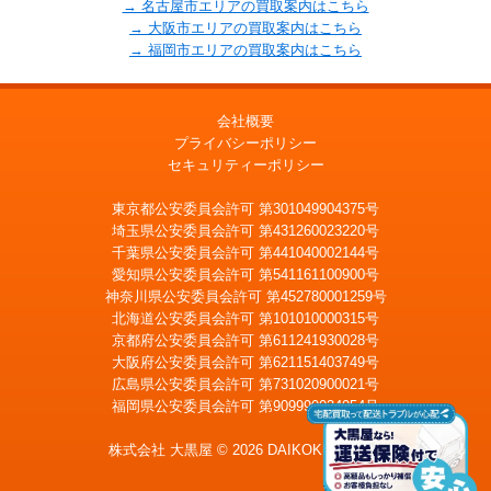
→ 名古屋市エリアの買取案内はこちら
→ 大阪市エリアの買取案内はこちら
→ 福岡市エリアの買取案内はこちら
会社概要
プライバシーポリシー
セキュリティーポリシー
東京都公安委員会許可 第301049904375号
埼玉県公安委員会許可 第431260023220号
千葉県公安委員会許可 第441040002144号
愛知県公安委員会許可 第541161100900号
神奈川県公安委員会許可 第452780001259号
北海道公安委員会許可 第101010000315号
京都府公安委員会許可 第611241930028号
大阪府公安委員会許可 第621151403749号
広島県公安委員会許可 第731020900021号
福岡県公安委員会許可 第909990034054号
LINE
メール査定
査定
株式会社 大黒屋 © 2026 DAIKOKUYA, Inc.