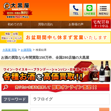
初めての方
買取の流れ
お客様の声
>
>
大黒屋 買取
お酒買取
検索結果
お酒の買取なら年間買取150万件、全国280店舗の大黒屋
フリーワード