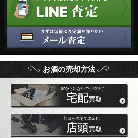
お酒
の
売却方法
家から出ないで手続終了
宅配
買取
即日その場で現金化
店頭
買取