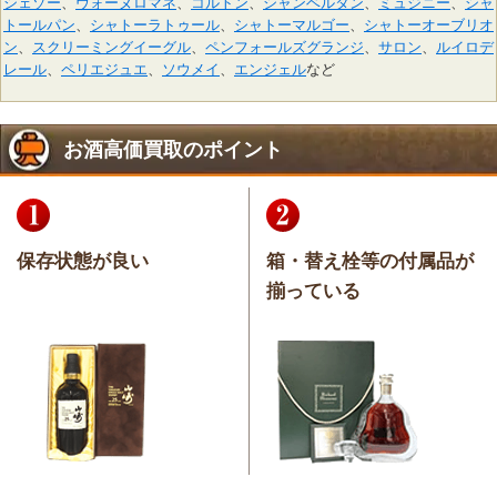
シェゾー
、
ヴォーヌロマネ
、
コルトン
、
シャンベルタン
、
ミュジニー
、
シャ
トールパン
、
シャトーラトゥール
、
シャトーマルゴー
、
シャトーオーブリオ
ン
、
スクリーミングイーグル
、
ペンフォールズグランジ
、
サロン
、
ルイロデ
レール
、
ペリエジュエ
、
ソウメイ
、
エンジェル
など
お酒高価買取のポイント
保存状態が良い
箱・替え栓等の付属品が
揃っている