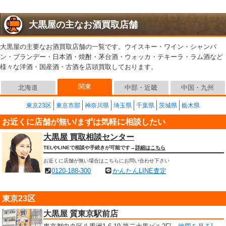
大黒屋の主なお酒買取店舗
大黒屋の主要なお酒買取店舗の一覧です。ウイスキー・ワイン・シャンパ
ン・ブランデー・日本酒・焼酎・茅台酒・ウォッカ・テキーラ・ラム酒など
様々な洋酒・国産酒・古酒を店頭買取しております。
関東
北海道
中部・近畿
中国・九州
東京23区
東京市部
神奈川県
埼玉県
千葉県
茨城県
栃木県
お近くに店舗が無い/まずは気軽に相談したい
大黒屋 買取相談センター
TELやLINEで相談や手続きが可能です→
詳細はこちら
お近くに店舗が無い場合はこちらにお問い合わせ下さい
0120-188-300
かんたんLINE査定
東京23区
大黒屋 質東京駅前店