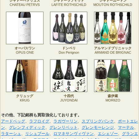
シャトーペトリュス
シャトーラフィット
シャトームートン
CHATEAU PETRVS
LAFITE ROTHSCHILD
MOUTON ROTHSCHILD
オーパスワン
ドンペリ
アルマンドブリニャック
OPUS ONE
Don Perignon
ARMAND DE BRIGNAC
クリュッグ
十四代
森伊蔵
KRUG
JUYONDAI
MORIIZO
その他、下記銘柄も買取強化しております。
アードベッグ
、
ラフロイグ
、
ラガヴーリン
、
スプリングバンク
、
ポートエレ
ン
、
グレンフィディック
、
グレンリベット
、
グレンモーレンジ
、
マーテル
、
ラターシュ
、
リシュブール
、
ロマネサンヴィヴァン
、
エシェゾー
、
グランエ