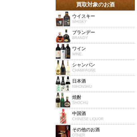
買取対象のお酒
ウイスキー
WHISKY
ブランデー
BRANDY
ワイン
WINE
シャンパン
CHAMPAGNE
日本酒
NIHONSHU
焼酎
SHOCHU
中国酒
CHINESE LIQUOR
その他のお酒
OTHER