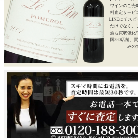
ワインのご売
料査定サービ
LINEにてス
だけでなく、
酒も買取強化
国280店舗、
みの