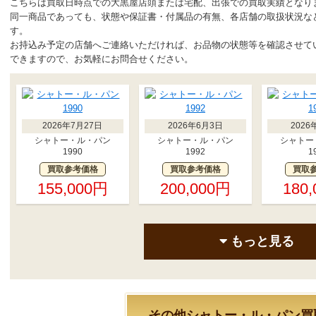
こちらは買取日時点での大黒屋店頭または宅配、出張での買取実績となり
同一商品であっても、状態や保証書・付属品の有無、各店舗の取扱状況な
す。
お持込み予定の店舗へご連絡いただければ、お品物の状態等を確認させて
できますので、お気軽にお問合せください。
2026年7月27日
2026年6月3日
2026
シャトー・ル・パン
シャトー・ル・パン
シャトー
1990
1992
1
買取参考価格
買取参考価格
買取
155,000円
200,000円
180
もっと見る
その他シャトー・ル・パン買