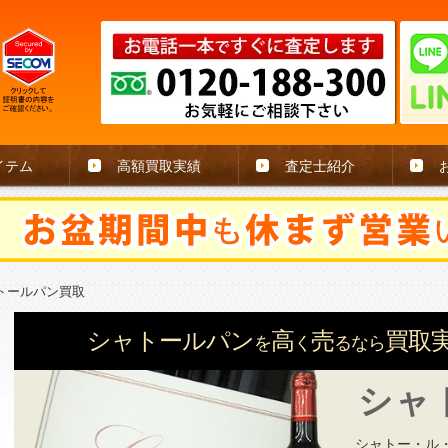
イテム
高額買取実績
査定士紹介
トールパン買取
シャトールパン
高
売
買取実
を
く
るなら
シャ
シャトー・ル・パ