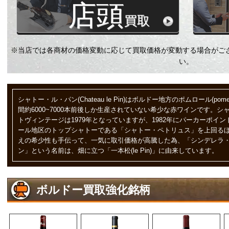
店頭
買取
※当店では各商材の価格変動に応じて買取価格が変動する場合がご
い。
シャトー・ル・パン(Chateau le Pin)はボルドー地方のポムロール(p
間約6000~7000本前後しか生産されていない希少な赤ワインです。
トヴィンテージは1979年となっていますが、1982年にパーカーポイン
ール地区のトップシャトーである「シャトー・ペトリュス」を上回る
えの希少性も手伝って、一気に取引価格が高騰した為、「シンデレラ
ン」という名前は、畑に立つ「一本松(le Pin)」に由来しています。
ボルドー買取強化銘柄