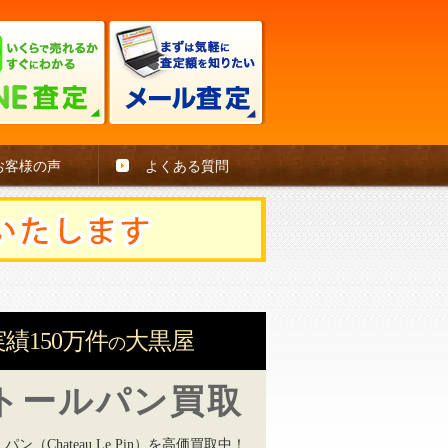
お客様の声
よくある質問
績150万件
大黒屋
の
トールパン買取
ン（Chateau Le Pin）を高価買取中！