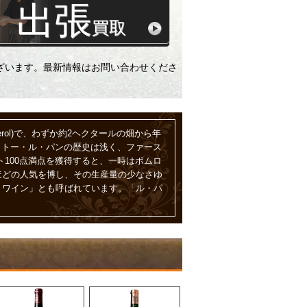
出張
買取
ざいます。最新情報はお問い合わせくださ
omerol)で、わずか約2ヘクタールの畑から年
シャトー・ル・パンの歴史は浅く、ファース
ト100点満点を獲得すると、一時はポムロ
ほどの人気を博し、その生産量の少なさゆ
・ワイン」とも呼ばれています。「ル・パ