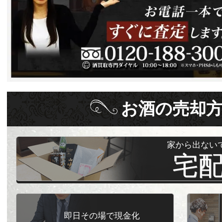
お酒
の
売却
家から出ない
宅
即日その場で現金化