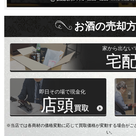
お酒
の
売却
家から出ない
宅
即日その場で現金化
店頭
買取
※当店では各商材の価格変動に応じて買取価格が変動する場合がご
い。