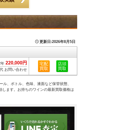
更新日:
2026年8月5日
220,000
円
2年
宅配
店頭
買取
買取
代
お問い合わせ
シール、ボトル、色味、液面など保管状態、
動します。お持ちのワインの最新買取価格は