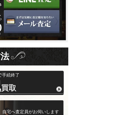
方法
で手続終了
配
買取
自宅へ査定員がお伺いします