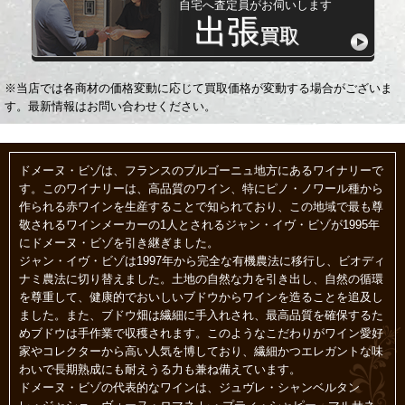
自宅へ査定員がお伺いします
出張
買取
※当店では各商材の価格変動に応じて買取価格が変動する場合がございま
す。最新情報はお問い合わせください。
ドメーヌ・ビゾは、フランスのブルゴーニュ地方にあるワイナリーで
す。このワイナリーは、高品質のワイン、特にピノ・ノワール種から
作られる赤ワインを生産することで知られており、この地域で最も尊
敬されるワインメーカーの1人とされるジャン・イヴ・ビゾが1995年
にドメーヌ・ビゾを引き継ぎました。
ジャン・イヴ・ビゾは1997年から完全な有機農法に移行し、ビオディ
ナミ農法に切り替えました。土地の自然な力を引き出し、自然の循環
を尊重して、健康的でおいしいブドウからワインを造ることを追及し
ました。また、ブドウ畑は繊細に手入れされ、最高品質を確保するた
めブドウは手作業で収穫されます。このようなこだわりがワイン愛好
家やコレクターから高い人気を博しており、繊細かつエレガントな味
わいで長期熟成にも耐えうる力も兼ね備えています。
ドメーヌ・ビゾの代表的なワインは、ジュヴレ・シャンベルタン