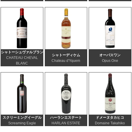
シャトーシュヴァルブラン
シャトーディケム
オーパスワン
CHATEAU CHEVAL
Chateau d'Yquem
Opus One
BLANC
スクリーミングイーグル
ハーランエステート
ドメーヌタカヒコ
Screaming Eagle
HARLAN ESTATE
Domaine Takahiko