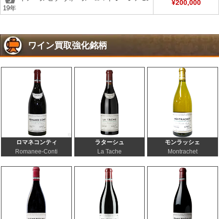
¥200,000
19年
ワイン買取強化銘柄
ロマネコンティ
ラターシュ
モンラッシェ
Romanee-Conti
La Tache
Montrachet