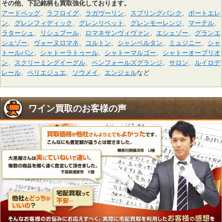
その他、下記銘柄も買取強化しております。
アードベッグ
、
ラフロイグ
、
ラガヴーリン
、
スプリングバンク
、
ポートエレ
ン
、
グレンフィディック
、
グレンリベット
、
グレンモーレンジ
、
マーテル
、
ラターシュ
、
リシュブール
、
ロマネサンヴィヴァン
、
エシェゾー
、
グランエ
シェゾー
、
ヴォーヌロマネ
、
コルトン
、
シャンベルタン
、
ミュジニー
、
シャ
トールパン
、
シャトーラトゥール
、
シャトーマルゴー
、
シャトーオーブリオ
ン
、
スクリーミングイーグル
、
ペンフォールズグランジ
、
サロン
、
ルイロデ
レール
、
ペリエジュエ
、
ソウメイ
、
エンジェル
など
ワイン買取のお客様の声