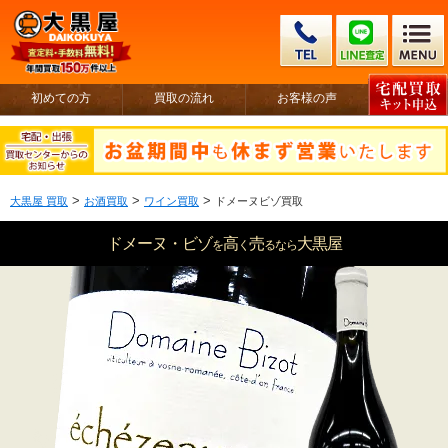
初めての方
買取の流れ
お客様の声
>
>
>
大黒屋 買取
お酒買取
ワイン買取
ドメーヌビゾ買取
ドメーヌ・ビゾ
高
売
大黒屋
を
く
るなら