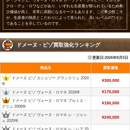
レ・ジャシェ、ヴォーヌ・ロマネ レ・プティ・シャピー、マルサネ
クロ・デュ・ロワなどがあり、いずれも生産量が限られているため希
少価値が高く、非常に高額になるケースもあります。この希少性こそ
が、生産者の熱意とこだわりによって造られた、高いレベルのワイン
であることを示しているのです。
ドメーヌ・ビゾ買取強化ランキング
更新日:
2026年8月5日
商品名
買取価格
ドメーヌ ビゾ エシェゾー グランクリュ 2020
¥300,000
年
¥170,000
ドメーヌ ビゾ ヴォーヌ・ロマネ 2018年
ドメーヌ ビゾ ヴォーヌ・ロマネ プルミエ・
¥180,000
クリュ 2008年
ドメーヌ ビゾ ヴォーヌ・ロマネ レ・ジャシ
¥240,000
ェ 2020年
ドメーヌ ビゾ ヴォーヌ・ロマネ レ・レア 20