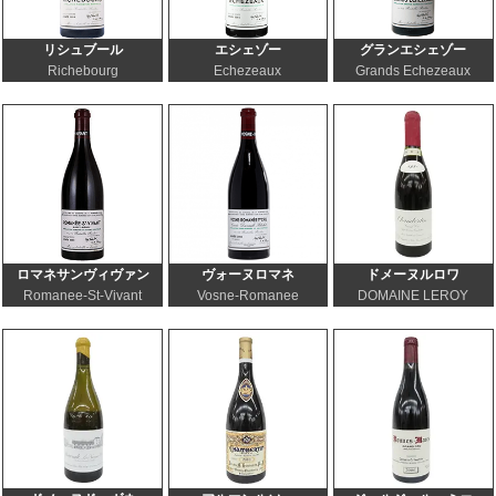
リシュブール
エシェゾー
グランエシェゾー
Richebourg
Echezeaux
Grands Echezeaux
ロマネサンヴィヴァン
ヴォーヌロマネ
ドメーヌルロワ
Romanee-St-Vivant
Vosne-Romanee
DOMAINE LEROY