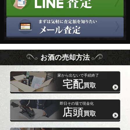
お酒
の
売却方法
家から出ないで手続終了
宅配
買取
即日その場で現金化
店頭
買取