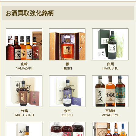
お酒買取強化銘柄
山崎
響
白州
YAMAZAKI
HIBIKI
HAKUSHU
竹鶴
余市
宮城峡
TAKETSURU
YOICHI
MIYAGIKYO