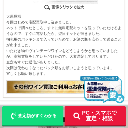
大黒屋様
今回はじめて宅配買取申し込みました。
ネットで調べたところ、すぐに無料宅配キットを送っていただけるよ
うなので、すぐに電話したら、翌日キットが届きました。
梱包用のパッキンまで入っていたので、お酒の瓶も安心して送ること
が出来ました。
いただき物のヴィンテージワインをどうしようかと思っていました
が、高額買取をしていただけたので、大変満足しております。
査定もすぐに返信がありました。
次回は使わなくなったバック類をお願いしようと思っています。
宜しくお願い致します。
LINE
メール査定
査定
出張買取
宅配買取を申込む
PC・スマホで
査定額がすぐわかる
査定・相談