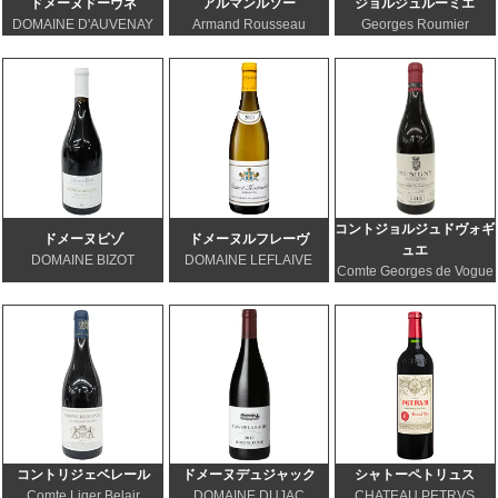
ドメーヌドーヴネ
アルマンルソー
ジョルジュルーミエ
DOMAINE D'AUVENAY
Armand Rousseau
Georges Roumier
コントジョルジュドヴォギ
ドメーヌビゾ
ドメーヌルフレーヴ
ュエ
DOMAINE BIZOT
DOMAINE LEFLAIVE
Comte Georges de Vogue
コントリジェベレール
ドメーヌデュジャック
シャトーペトリュス
Comte Liger Belair
DOMAINE DUJAC
CHATEAU PETRVS