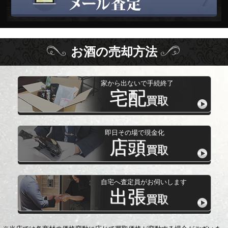
お酒
の
売却方法
家から出ないで手続終了
宅配
買取
即日その場で現金化
店頭
買取
自宅へ査定員がお伺いします
出張
買取