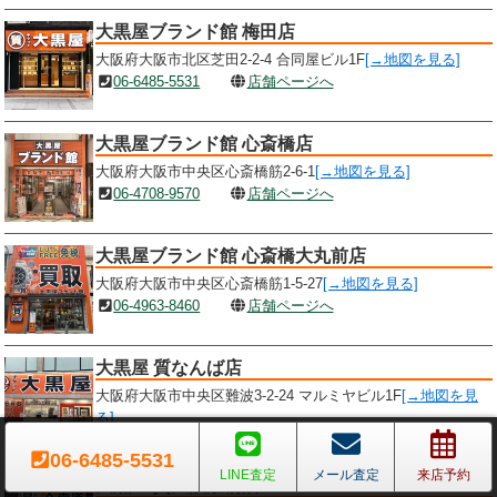
大黒屋ブランド館 梅田店
大阪府大阪市北区芝田2-2-4 合同屋ビル1F
[→地図を見る]
06-6485-5531
店舗ページへ
大黒屋ブランド館 心斎橋店
大阪府大阪市中央区心斎橋筋2-6-1
[→地図を見る]
06-4708-9570
店舗ページへ
大黒屋ブランド館 心斎橋大丸前店
大阪府大阪市中央区心斎橋筋1-5-27
[→地図を見る]
06-4963-8460
店舗ページへ
大黒屋 質なんば店
大阪府大阪市中央区難波3-2-24 マルミヤビル1F
[→地図を見
る]
06-4397-6227
店舗ページへ
06-6485-5531
LINE査定
メール査定
来店予約
大黒屋 質大阪京橋店