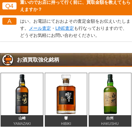
重いのでお店に持って行く前に、買取金額を教えてもら
Q4
えますか？
A
はい、お電話にておおよその査定金額をお伝えいたしま
す。
メール査定
・
LINE査定
も行なっておりますので、
どうぞお気軽にお問い合わせください。
お酒買取強化銘柄
山崎
響
白州
YAMAZAKI
HIBIKI
HAKUSHU