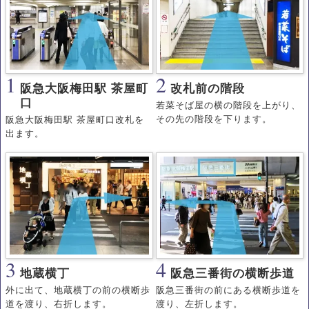
1
2
阪急大阪梅田駅 茶屋町
改札前の階段
口
若菜そば屋の横の階段を上がり、
その先の階段を下ります。
阪急大阪梅田駅 茶屋町口改札を
出ます。
3
4
地蔵横丁
阪急三番街の横断歩道
外に出て、地蔵横丁の前の横断歩
阪急三番街の前にある横断歩道を
道を渡り、右折します。
渡り、左折します。