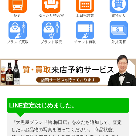
駅近
ゆったり待合室
土日祝営業
質預かり
ブランド買取
ブランド販売
チケット買取
外貨両替
LINE査定はじめました。
『大黒屋ブランド館 梅田店』を友だち追加して、査定
したいお品物の写真を送ってください。
商品状態、