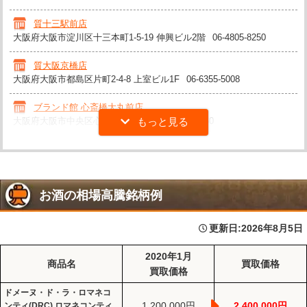
質十三駅前店
大阪府大阪市淀川区十三本町1-5-19 伸興ビル2階
06-4805-8250
質大阪京橋店
大阪府大阪市都島区片町2-4-8 上室ビル1F
06-6355-5008
ブランド館 心斎橋大丸前店
大阪府大阪市中央区心斎橋筋1-5-27
06-4963-8460
お酒の相場高騰銘柄例
更新日:
2026年8月5日
2020年1月
商品名
買取価格
買取価格
ドメーヌ・ド・ラ・ロマネコ
1,200,000円
2,400,000円
ンティ(DRC) ロマネコンティ