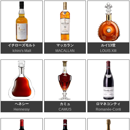
イチローズモルト
マッカラン
ルイ13世
Ichiro's Malt
MACALLAN
LOUIS XIII
ヘネシー
カミュ
ロマネコンティ
Hennessy
CAMUS
Romanée-Conti