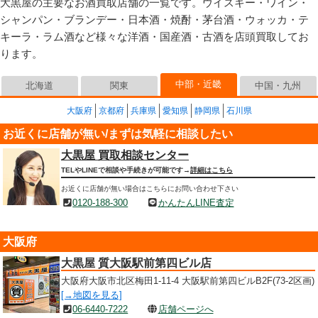
大黒屋の主要なお酒買取店舗の一覧です。ウイスキー・ワイン・
シャンパン・ブランデー・日本酒・焼酎・茅台酒・ウォッカ・テ
キーラ・ラム酒など様々な洋酒・国産酒・古酒を店頭買取してお
ります。
中部・近畿
北海道
関東
中国・九州
大阪府
京都府
兵庫県
愛知県
静岡県
石川県
お近くに店舗が無い/まずは気軽に相談したい
大黒屋 買取相談センター
TELやLINEで相談や手続きが可能です→
詳細はこちら
お近くに店舗が無い場合はこちらにお問い合わせ下さい
0120-188-300
かんたんLINE査定
大阪府
大黒屋 質大阪駅前第四ビル店
大阪府大阪市北区梅田1-11-4 大阪駅前第四ビルB2F(73-2区画)
[→地図を見る]
06-6440-7222
店舗ページへ