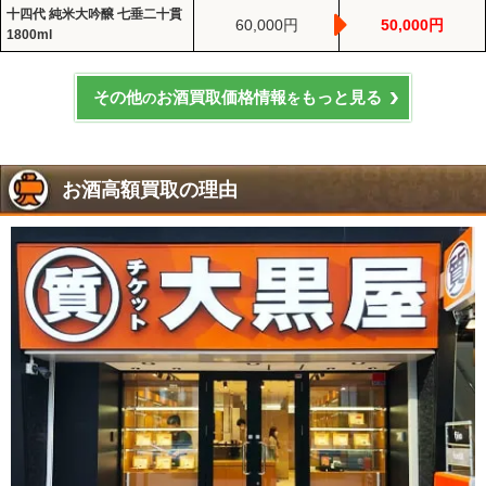
十四代 純米大吟醸 七垂二十貫
60,000円
50,000円
1800ml
その他
お酒買取価格情報
もっと見る
の
を
お酒高額買取の理由