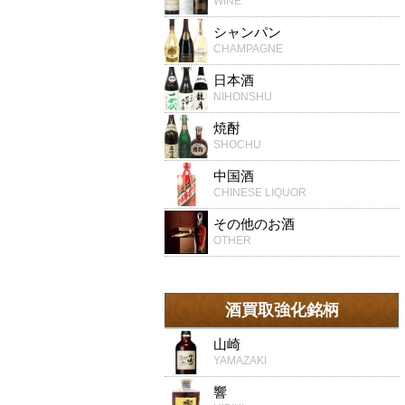
WINE
シャンパン
CHAMPAGNE
日本酒
NIHONSHU
焼酎
SHOCHU
中国酒
CHINESE LIQUOR
その他のお酒
OTHER
酒買取強化銘柄
山崎
YAMAZAKI
響