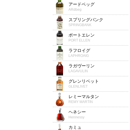
アードベッグ
ARdbeg
スプリングバンク
SPRINGBANK
ポートエレン
PORT ELLEN
ラフロイグ
LAPHROAIG
ラガヴーリン
LAGAVULIN
グレンリベット
GLENLIVET
レミーマルタン
REMY MARTIN
ヘネシー
Hennessy
カミュ