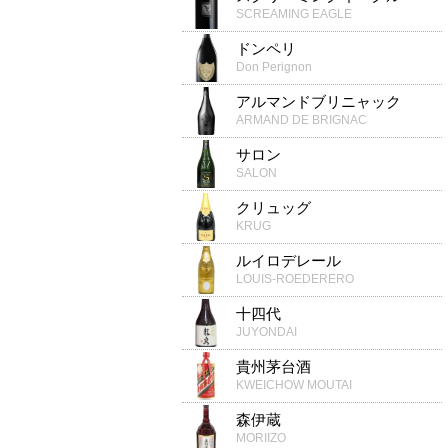
SCREAMING EAGLE
ドンペリ
Don Perignon
アルマンドブリニャック
ARMAND DE BRIGNAC
サロン
SALON
クリュッグ
KRUG
ルイロデレール
LOUIS-ROEDERERO
十四代
JUYONDAI
貴州茅台酒
KWEICHOW MOUTAI
森伊蔵
MORIIZO