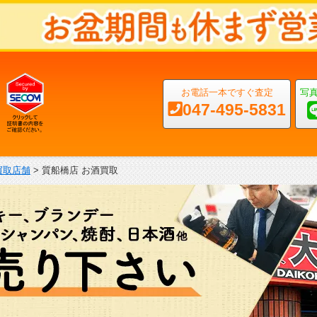
お電話一本ですぐ査定
写
047-495-5831
買取店舗
>
質船橋店 お酒買取