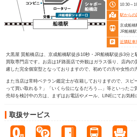
10:30～
駅からの
京成船橋
JR船橋
近隣駐車
大黒屋 質船橋店は、京成船橋駅徒歩10秒・JR船橋駅徒歩3分
買取専門店です。お店は1F路面店で外観はガラス張り、店内の
慮した完全個室型となっておりますので、初めての方や女性の
また当店は常時ベテラン鑑定士が在籍しておりますので、スピ
って買い取れる？」「いくら位になるだろう…」等といったご
売却を検討中の方は、まずはお電話やメール、LINEにてお気
取扱サービス