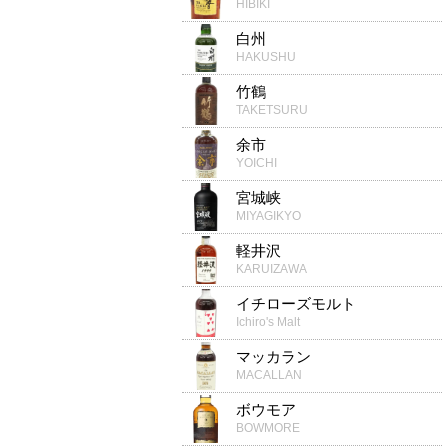
HIBIKI
白州
HAKUSHU
竹鶴
TAKETSURU
余市
YOICHI
宮城峡
MIYAGIKYO
軽井沢
KARUIZAWA
イチローズモルト
Ichiro's Malt
マッカラン
MACALLAN
ボウモア
BOWMORE