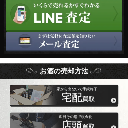
お酒
の
売却方法
家から出ないで手続終了
宅配
買取
即日その場で現金化
店頭
買取