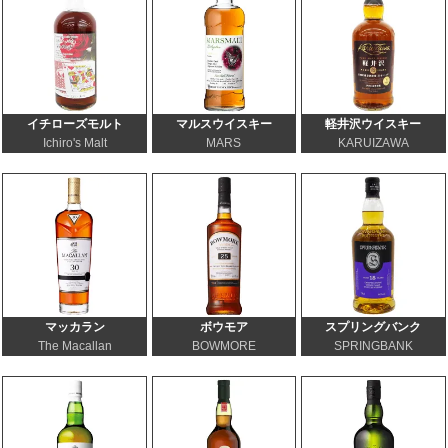
イチローズモルト
マルスウイスキー
軽井沢ウイスキー
Ichiro's Malt
MARS
KARUIZAWA
マッカラン
ボウモア
スプリングバンク
The Macallan
BOWMORE
SPRINGBANK