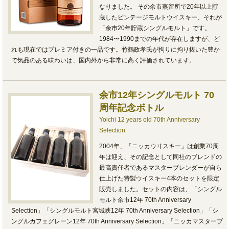
なりました。 その余市蒸留所で20年以上貯
蔵したビンテージモルトウイスキー、それが
「余市20年貯蔵シングルモルト」です。
1984〜1990までの年代が存在しますが、ど
れも現在ではプレミア付きの一品です。竹鶴政孝氏が拘りに拘り抜いた豊か
で気品のある味わいは、国内外から非常に高く評価されています。
余市12年シングルモルト 70
周年記念ボトル
Yoichi 12 years old 70th Anniversary
Selection
2004年、「ニッカウヰスキー」は創業70周
年は迎え、その記念として同社のブレンドの
最高責任者であるマスターブレンダーが自ら
仕上げた特製ウイスキー4本のセットを限定
販売しました。セットの内容は、「シングル
モルト余市12年 70th Anniversary
Selection」「シングルモルト宮城峡12年 70th Anniversary Selection」「シ
ングルカフェグレーン12年 70th Anniversary Selection」「ニッカマスターブ