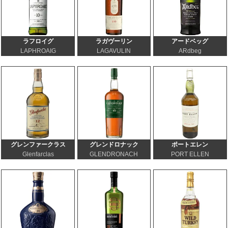
ラフロイグ
ラガヴーリン
アードベッグ
LAPHROAIG
LAGAVULIN
ARdbeg
グレンファークラス
グレンドロナック
ポートエレン
Glenfarclas
GLENDRONACH
PORT ELLEN