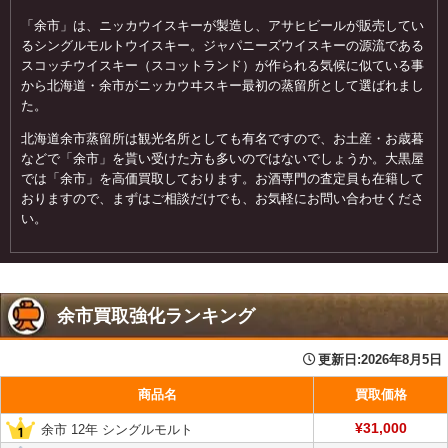
「余市」は、ニッカウイスキーが製造し、アサヒビールが販売してい
るシングルモルトウイスキー。ジャパニーズウイスキーの源流である
スコッチウイスキー（スコットランド）が作られる気候に似ている事
から北海道・余市がニッカウヰスキー最初の蒸留所として選ばれまし
た。
北海道余市蒸留所は観光名所としても有名ですので、お土産・お歳暮
などで「余市」を貰い受けた方も多いのではないでしょうか。大黒屋
では「余市」を高価買取しております。お酒専門の査定員も在籍して
おりますので、まずはご相談だけでも、お気軽にお問い合わせくださ
い。
余市買取強化ランキング
更新日:
2026年8月5日
商品名
買取価格
¥31,000
余市 12年 シングルモルト