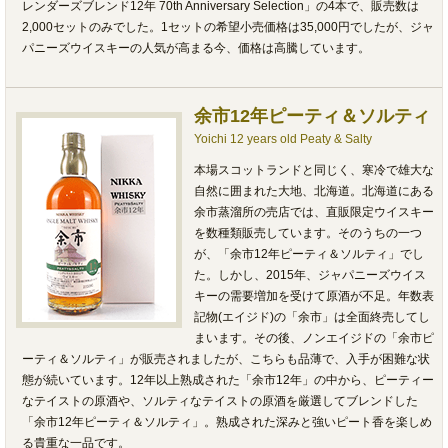
レンダーズブレンド12年 70th Anniversary Selection」の4本で、販売数は
2,000セットのみでした。1セットの希望小売価格は35,000円でしたが、ジャ
パニーズウイスキーの人気が高まる今、価格は高騰しています。
余市12年ピーティ＆ソルティ
Yoichi 12 years old Peaty & Salty
本場スコットランドと同じく、寒冷で雄大な
自然に囲まれた大地、北海道。北海道にある
余市蒸溜所の売店では、直販限定ウイスキー
を数種類販売しています。そのうちの一つ
が、「余市12年ピーティ＆ソルティ」でし
た。しかし、2015年、ジャパニーズウイス
キーの需要増加を受けて原酒が不足。年数表
記物(エイジド)の「余市」は全面終売してし
まいます。その後、ノンエイジドの「余市ピ
ーティ＆ソルティ」が販売されましたが、こちらも品薄で、入手が困難な状
態が続いています。12年以上熟成された「余市12年」の中から、ピーティー
なテイストの原酒や、ソルティなテイストの原酒を厳選してブレンドした
「余市12年ピーティ＆ソルティ」。熟成された深みと強いピート香を楽しめ
る貴重な一品です。