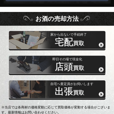
お酒
の
売却方法
家から出ないで手続終了
宅配
買取
即日その場で現金化
店頭
買取
自宅へ査定員がお伺いします
出張
買取
※当店では各商材の価格変動に応じて買取価格が変動する場合がございま
す。最新情報はお問い合わせください。