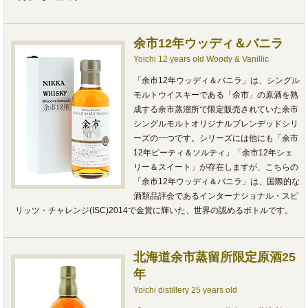
余市12年ウッディ＆バニラ
Yoichi 12 years old Woody & Vanillic
「余市12年ウッディ＆バニラ」は、シングル
モルトウイスキーである「余市」の原酒を熟
成する余市蒸溜所で限定販売されていた余市
シングルモルトオリジナルブレンデッドシリ
ーズの一つです。シリーズには他にも「余市
12年ピーティ＆ソルティ」「余市12年シェ
リー＆スイート」が存在しますが、こちらの
「余市12年ウッディ＆バニラ」は、国際的な
酒類品評会であるインターナショナル・スピ
リッツ・チャレンジ(ISC)2014で金賞に輝いた、世界の認めるボトルです。
北海道余市蒸留所限定原酒25
年
Yoichi distillery 25 years old