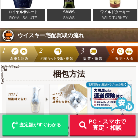
ロイヤルサルート
SMWS
ワイルドターキー
ROYAL SALUTE
SMWS
WILD TURKEY
ウイスキー宅配買取の流れ
梱包方法
LINE
メール査定
査定
出張買取
宅配買取を申込む
PC・スマホで
ウイスキーのボトルを緩衝剤(新聞、チラシ、プチプチ等)で包み、1本
査定額がすぐわかる
査定・相談
1本立てて箱に詰めてください。横にすると液漏れする恐れがありま
す。箱の中で動かないよう出来る限り隙間を埋めて、ボトルとボトル