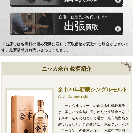
自宅へ査定員がお伺いします
出張
買取
※当店では各商材の価格変動に応じて買取価格が変動する場合がございま
す。最新情報はお問い合わせください。
ニッカ余市 銘柄紹介
余市20年貯蔵シングルモルト
Yoichi 20 years old
「ニッカウヰスキー」の創業者竹鶴政孝氏
は、美しい大自然に囲まれた北海道余市をウ
イスキー造りの地として選び、余市蒸留所を
建設しました。この物語は、連続テレビ小説
「マッサン」の題材となり、日本中で話題に