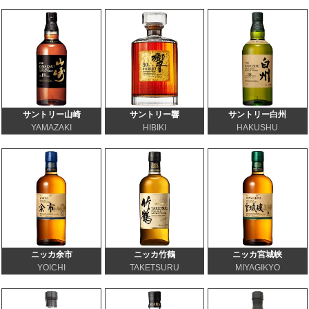
サントリー山崎
サントリー響
サントリー白州
YAMAZAKI
HIBIKI
HAKUSHU
ニッカ余市
ニッカ竹鶴
ニッカ宮城峡
YOICHI
TAKETSURU
MIYAGIKYO