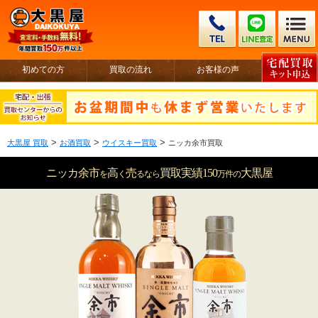
初めての方
買取の流れ
お客様の声
>
>
>
大黒屋 買取
お酒買取
ウイスキー買取
ニッカ余市買取
ニッカ余市
高
売
買取実績150
大黒屋
を
く
るなら
万件
の