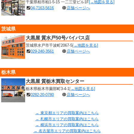
千葉県柏市柏1-5-15 一二三堂ビル1F
[→地図を見る]
04-7163-5616
店舗ページへ
茨城県
大黒屋 質水戸50号バイパス店
茨城県水戸市千波町2067-5
[→地図を見る]
029-240-3561
店舗ページへ
栃木県
大黒屋 質栃木買取センター
栃木県栃木市薗部町3-4-1
[→地図を見る]
0282-20-0780
店舗ページへ
→ 東京都エリアの買取案内はこちら
→ 札幌市エリアの買取案内はこちら
→ 横浜市エリアの買取案内はこちら
→ 名古屋市エリアの買取案内はこちら