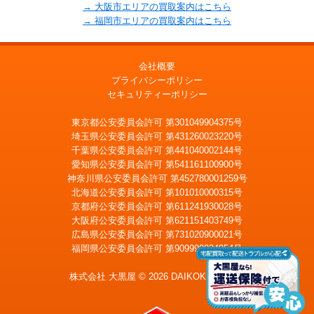
→ 大阪市エリアの買取案内はこちら
→ 福岡市エリアの買取案内はこちら
会社概要
プライバシーポリシー
セキュリティーポリシー
東京都公安委員会許可 第301049904375号
埼玉県公安委員会許可 第431260023220号
千葉県公安委員会許可 第441040002144号
愛知県公安委員会許可 第541161100900号
神奈川県公安委員会許可 第452780001259号
北海道公安委員会許可 第101010000315号
京都府公安委員会許可 第611241930028号
大阪府公安委員会許可 第621151403749号
広島県公安委員会許可 第731020900021号
福岡県公安委員会許可 第909990034054号
LINE
メール査定
査定
株式会社 大黒屋 © 2026 DAIKOKUYA, Inc.
出張買取
宅配買取を申込む