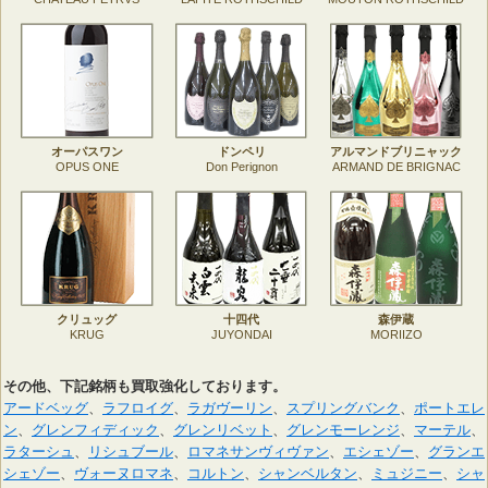
オーパスワン
ドンペリ
アルマンドブリニャック
OPUS ONE
Don Perignon
ARMAND DE BRIGNAC
クリュッグ
十四代
森伊蔵
KRUG
JUYONDAI
MORIIZO
その他、下記銘柄も買取強化しております。
アードベッグ
、
ラフロイグ
、
ラガヴーリン
、
スプリングバンク
、
ポートエレ
ン
、
グレンフィディック
、
グレンリベット
、
グレンモーレンジ
、
マーテル
、
ラターシュ
、
リシュブール
、
ロマネサンヴィヴァン
、
エシェゾー
、
グランエ
シェゾー
、
ヴォーヌロマネ
、
コルトン
、
シャンベルタン
、
ミュジニー
、
シャ