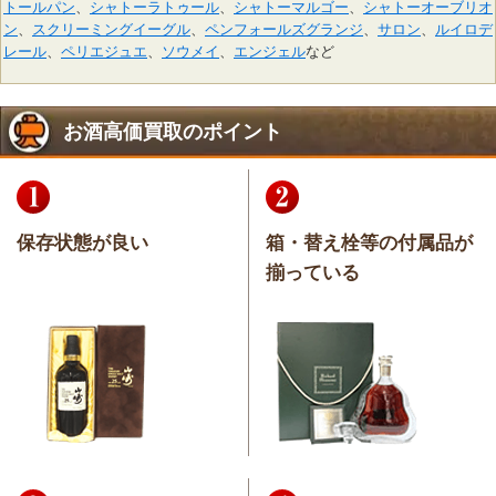
トールパン
、
シャトーラトゥール
、
シャトーマルゴー
、
シャトーオーブリオ
ン
、
スクリーミングイーグル
、
ペンフォールズグランジ
、
サロン
、
ルイロデ
レール
、
ペリエジュエ
、
ソウメイ
、
エンジェル
など
お酒高価買取のポイント
保存状態が良い
箱・替え栓等の付属品が
揃っている