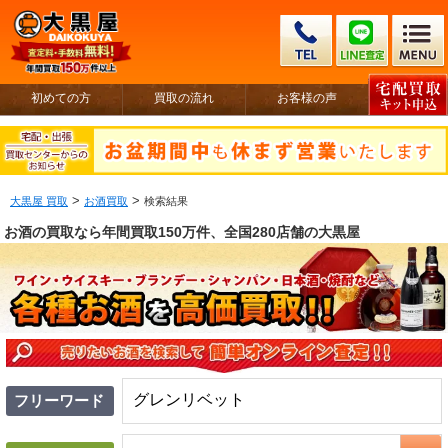
初めての方
買取の流れ
お客様の声
>
>
大黒屋 買取
お酒買取
検索結果
お酒の買取なら年間買取150万件、全国280店舗の大黒屋
フリーワード