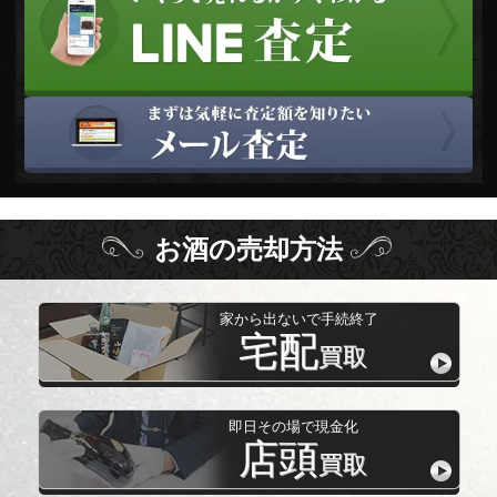
お酒
の
売却方法
家から出ないで手続終了
宅配
買取
即日その場で現金化
店頭
買取