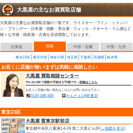
大黒屋の主なお酒買取店舗
大黒屋の主要なお酒買取店舗の一覧です。ウイスキー・ワイン・シャンパ
ン・ブランデー・日本酒・焼酎・茅台酒・ウォッカ・テキーラ・ラム酒など
様々な洋酒・国産酒・古酒を店頭買取しております。
関東
北海道
中部・近畿
中国・九州
東京23区
東京市部
神奈川県
埼玉県
千葉県
茨城県
栃木県
お近くに店舗が無い/まずは気軽に相談したい
大黒屋 買取相談センター
TELやLINEで相談や手続きが可能です→
詳細はこちら
お近くに店舗が無い場合はこちらにお問い合わせ下さい
0120-188-300
かんたんLINE査定
東京23区
大黒屋 質東京駅前店
東京都中央区八重洲1-6-19 第二大黒ビル2F
[→地図を見る]