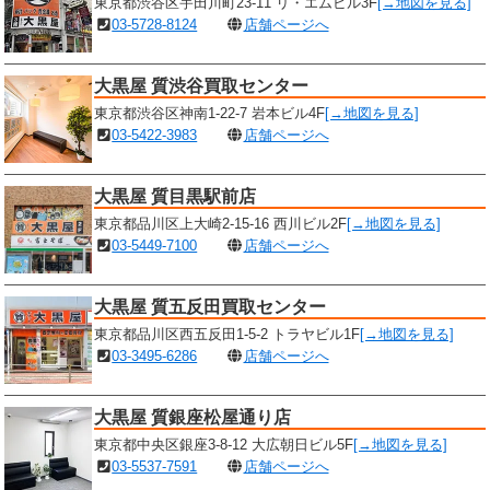
東京都渋谷区宇田川町23-11 リ・エムビル3F
[→地図を見る]
03-5728-8124
店舗ページへ
大黒屋 質渋谷買取センター
東京都渋谷区神南1-22-7 岩本ビル4F
[→地図を見る]
03-5422-3983
店舗ページへ
大黒屋 質目黒駅前店
東京都品川区上大崎2-15-16 西川ビル2F
[→地図を見る]
03-5449-7100
店舗ページへ
大黒屋 質五反田買取センター
東京都品川区西五反田1-5-2 トラヤビル1F
[→地図を見る]
03-3495-6286
店舗ページへ
大黒屋 質銀座松屋通り店
東京都中央区銀座3-8-12 大広朝日ビル5F
[→地図を見る]
03-5537-7591
店舗ページへ