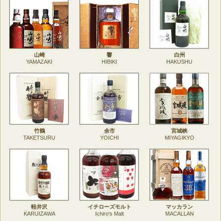
山崎
響
白州
YAMAZAKI
HIBIKI
HAKUSHU
竹鶴
余市
宮城峡
TAKETSURU
YOICHI
MIYAGIKYO
軽井沢
イチローズモルト
マッカラン
KARUIZAWA
Ichiro's Malt
MACALLAN