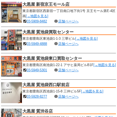
大黒屋 新宿京王モール店
東京都新宿区西新宿一丁目南口地下街1号 京王モール第E-4区
画
[→地図を見る]
03-5909-8482
店舗ページへ
大黒屋 質池袋買取センター
東京都豊島区東池袋1-1-3 三華ビル
[→地図を見る]
03-5949-4888
店舗ページへ
大黒屋 質池袋東口買取センター
東京都豊島区南池袋1-22-1 アサヒ薬局ビルB1F
[→地図を見る]
03-5949-5301
店舗ページへ
大黒屋 質池袋西口駅前店
東京都豊島区西池袋1-15-8 三仲ビル5F
[→地図を見る]
03-5928-8277
店舗ページへ
大黒屋 質渋谷店