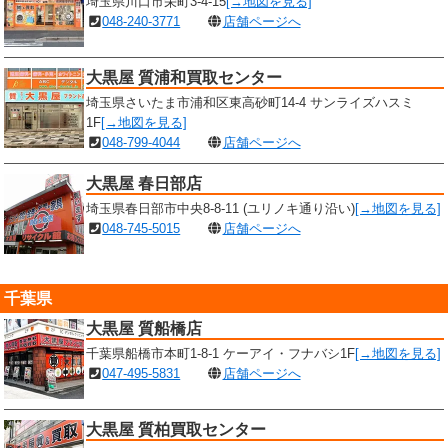
埼玉県川口市栄町3-4-15
[→地図を見る]
048-240-3771
店舗ページへ
大黒屋 質浦和買取センター
埼玉県さいたま市浦和区東高砂町14-4 サンライズハスミ
1F
[→地図を見る]
048-799-4044
店舗ページへ
大黒屋 春日部店
埼玉県春日部市中央8-8-11 (ユリノキ通り沿い)
[→地図を見る]
048-745-5015
店舗ページへ
千葉県
大黒屋 質船橋店
千葉県船橋市本町1-8-1 ケーアイ・フナバシ1F
[→地図を見る]
047-495-5831
店舗ページへ
大黒屋 質柏買取センター