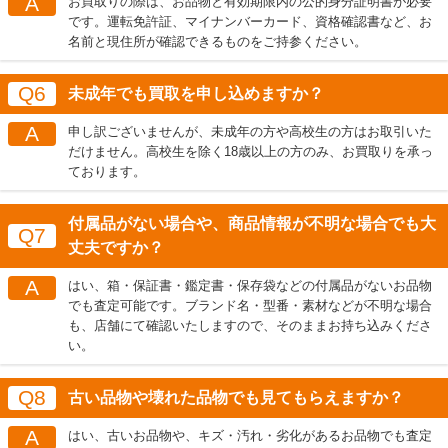
A
お買取りの際は、お品物と有効期限内の公的身分証明書が必要
です。運転免許証、マイナンバーカード、資格確認書など、お
名前と現住所が確認できるものをご持参ください。
Q6
未成年でも買取を申し込めますか？
A
申し訳ございませんが、未成年の方や高校生の方はお取引いた
だけません。高校生を除く18歳以上の方のみ、お買取りを承っ
ております。
付属品がない場合や、商品情報が不明な場合でも大
Q7
丈夫ですか？
A
はい、箱・保証書・鑑定書・保存袋などの付属品がないお品物
でも査定可能です。ブランド名・型番・素材などが不明な場合
も、店舗にて確認いたしますので、そのままお持ち込みくださ
い。
Q8
古い品物や壊れた品物でも見てもらえますか？
A
はい、古いお品物や、キズ・汚れ・劣化があるお品物でも査定