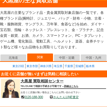
大黒屋の主な買取店舗
大黒屋の主要なブランド品・貴金属買取対象店舗の一覧です。各
種ブランド品(腕時計、ジュエリー、バッグ・財布・小物、古着・
靴・服飾雑貨、サングラス、万年筆、食器など)を始め、ダイヤ・
宝石類、指輪・ネックレス・ブレスレット、金・プラチナ、記念
金貨・銀貨、お酒、カメラ、スマートフォン、PC・タブレット、
ゲーム機、電化製品、電動工具、ヘルメット、楽器、金券チケッ
ト類など様々なお品物をお買取りしております。
関東
北海道
中部・近畿
中国・九州
東京23区
東京市部
神奈川県
埼玉県
千葉県
茨城県
栃木県
お近くに店舗が無い/まずは気軽に相談したい
大黒屋 買取相談センター
TELやLINEで相談や手続きが可能です→
詳細はこちら
お近くに店舗が無い場合はこちらにお問い合わせ下さい
0120-188-300
かんたんLINE査定