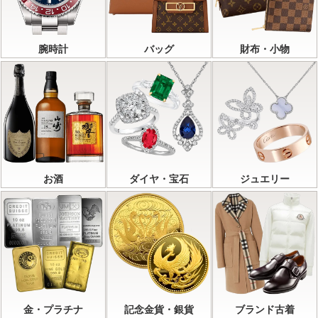
腕時計
バッグ
財布・小物
お酒
ダイヤ・宝石
ジュエリー
金・プラチナ
記念金貨・銀貨
ブランド古着