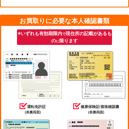
お買取りに必要な本人確認書類
※いずれも有効期限内
現住所の記載があるも
で
の
限ります
に
運転免許証
健康保険証/資格確認書
(表裏両面)
(表裏両面)