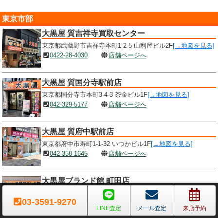
東京市部
大黒屋 質吉祥寺買取センター
東京都武蔵野市吉祥寺本町1-2-5 山利屋ビル2F
[→地図を見る]
0422-28-4030
店舗ページへ
大黒屋 質国分寺駅前店
東京都国分寺市本町3-4-3 茶金ビル1F
[→地図を見る]
042-329-5177
店舗ページへ
大黒屋 質府中駅前店
東京都府中市寿町1-1-32 いつかビル1F
[→地図を見る]
042-358-1645
店舗ページへ
大黒屋ブランド館 町田店
東京都町田市原町田6-8-1 町田センタービル外向店舗区画8
[→
03-3591-9270
地図を見る]
LINE査定
メール査定
来店予約
042-710-6630
店舗ページへ