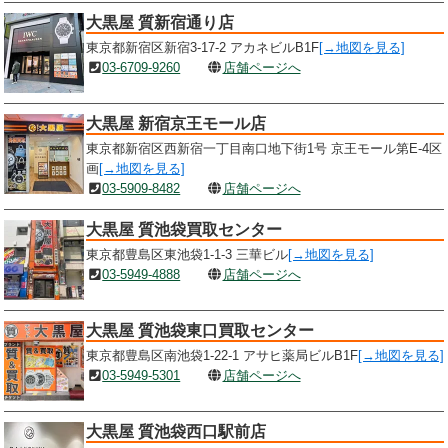
大黒屋 質新宿通り店
東京都新宿区新宿3-17-2 アカネビルB1F
[→地図を見る]
03-6709-9260
店舗ページへ
大黒屋 新宿京王モール店
東京都新宿区西新宿一丁目南口地下街1号 京王モール第E-4区
画
[→地図を見る]
03-5909-8482
店舗ページへ
大黒屋 質池袋買取センター
東京都豊島区東池袋1-1-3 三華ビル
[→地図を見る]
03-5949-4888
店舗ページへ
大黒屋 質池袋東口買取センター
東京都豊島区南池袋1-22-1 アサヒ薬局ビルB1F
[→地図を見る]
03-5949-5301
店舗ページへ
大黒屋 質池袋西口駅前店