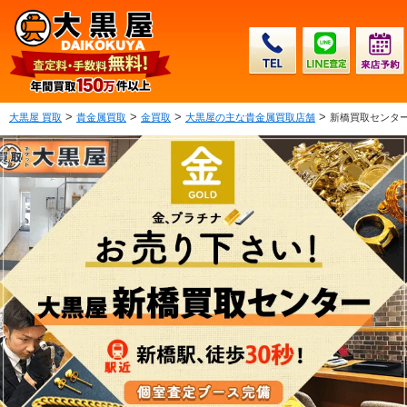
>
>
>
>
大黒屋 買取
貴金属買取
金買取
大黒屋の主な貴金属買取店舗
新橋買取センター