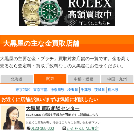
大黒屋の主な金買取店舗
大黒屋の主要な金・プラチナ買取対象店舗の一覧です。金を高く
売るなら査定料・買取手数料なしの大黒屋にお任せください。
関東
北海道
中部・近畿
中国・九州
東京23区
東京市部
神奈川県
埼玉県
千葉県
茨城県
栃木県
お近くに店舗が無い/まずは気軽に相談したい
大黒屋 買取相談センター
TELやLINEで相談や手続きが可能です→
詳細はこちら
お近くに店舗が無い場合はこちらにお問い合わせ下さい
0120-188-300
かんたんLINE査定