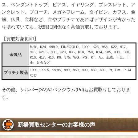
ス、ペンダントトップ、ピアス、イヤリング、ブレスレット、ア
ンクレット、ブローチ、メガネフレーム、タイピン、カフス、金
歯、仏具、金杯など、金やプラチナであればデザインが古かった
り壊れていても、状態に関係なく高価買取しております。
【買取対象刻印】
純金、K24、999.9、FINEGOLD、1000、K23、958、K22、917、
916、K21.6、900、K20、835、K18、750、K14、585、K12、500、
金製品
K10、417、416、K9、375、WG、PG、KT、Au、金純、千足、千
金、足金など
1000、999.5、99.95、999、950、900、850、800、Pt、Pm、PLAT
プラチナ製品
など
その他、シルバー(SV)やパラジウム(Pd)もお買取りしておりま
す。
新橋買取センターのお客様の声