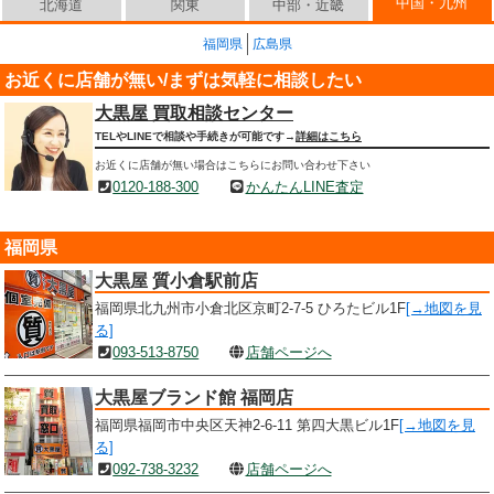
中国・九州
北海道
関東
中部・近畿
福岡県
広島県
お近くに店舗が無い/まずは気軽に相談したい
大黒屋 買取相談センター
TELやLINEで相談や手続きが可能です→
詳細はこちら
お近くに店舗が無い場合はこちらにお問い合わせ下さい
0120-188-300
かんたんLINE査定
福岡県
大黒屋 質小倉駅前店
福岡県北九州市小倉北区京町2-7-5 ひろたビル1F
[→地図を見
る]
093-513-8750
店舗ページへ
大黒屋ブランド館 福岡店
福岡県福岡市中央区天神2-6-11 第四大黒ビル1F
[→地図を見
る]
092-738-3232
店舗ページへ