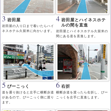
3
4
岩田屋
岩田屋とハイネスホテ
ルの間を直進
岩田屋の入り口まで着いたらハイ
ネスホテル久留米に向かいます。
岩田屋とハイネスホテル久留米の
間にある道を直進します。
5
6
ぴーこっく
右折
道を通り抜けると左手に横断歩道
横断歩道を渡ったら右折し、ぴー
があるので、ぴーこっく側に渡り
こっくを左手に直進します。
ます。