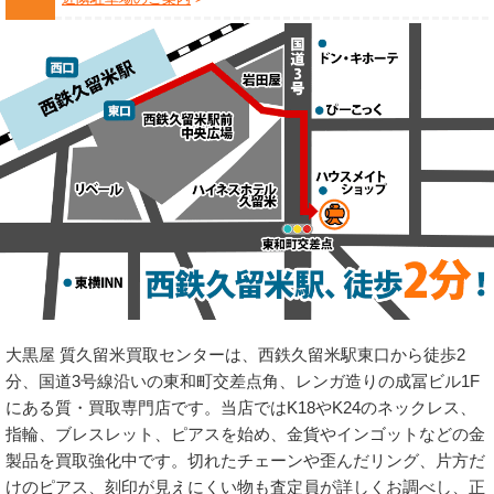
大黒屋 質久留米買取センターは、西鉄久留米駅東口から徒歩2
分、国道3号線沿いの東和町交差点角、レンガ造りの成冨ビル1F
にある質・買取専門店です。当店ではK18やK24のネックレス、
指輪、ブレスレット、ピアスを始め、金貨やインゴットなどの金
製品を買取強化中です。切れたチェーンや歪んだリング、片方だ
けのピアス、刻印が見えにくい物も査定員が詳しくお調べし、正