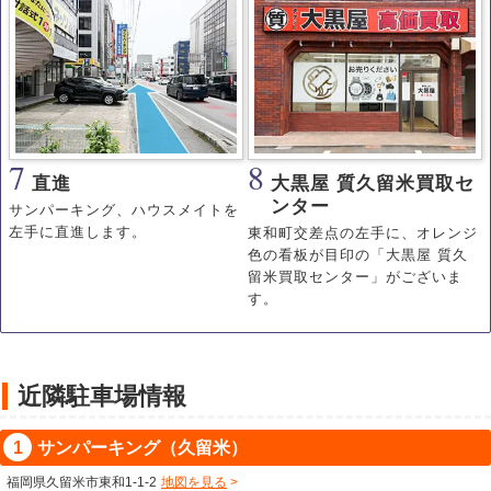
7
8
直進
大黒屋 質久留米買取セ
ンター
サンパーキング、ハウスメイトを
左手に直進します。
東和町交差点の左手に、オレンジ
色の看板が目印の「大黒屋 質久
留米買取センター」がございま
す。
近隣駐車場情報
サンパーキング（久留米）
福岡県久留米市東和1-1-2
地図を見る