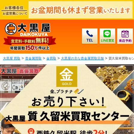
>
>
>
>
大黒屋 買取
貴金属買取
金買取
大黒屋の主な貴金属買取店舗
質久留米買取セン