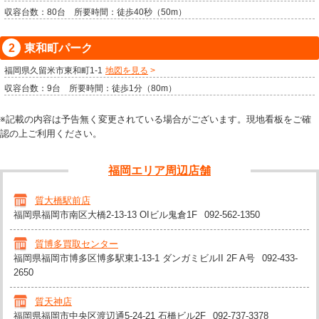
収容台数：80台 所要時間：徒歩40秒（50m）
東和町パーク
福岡県久留米市東和町1-1
地図を見る
収容台数：9台 所要時間：徒歩1分（80m）
※記載の内容は予告無く変更されている場合がございます。現地看板をご確
認の上ご利用ください。
福岡エリア周辺店舗
質大橋駅前店
福岡県福岡市南区大橋2-13-13 OIビル鬼倉1F
092-562-1350
質博多買取センター
福岡県福岡市博多区博多駅東1-13-1 ダンガミビルII 2F A号
092-433-
2650
質天神店
福岡県福岡市中央区渡辺通5-24-21 石橋ビル2F
092-737-3378