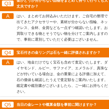
金かどうか分からない品物をまとめて持って行っても大
Q3
丈夫ですか？
A
はい、まとめてお持込みいただけます。ご自宅の整理で
出てきたアクセサリーや、素材が分からない指輪、ネッ
クレス、金杯、金貨なども一点ずつ確認いたします。お
買取りできる物とそうでない物を分けてご案内しますの
で、事前に選別していただく必要はございません。
Q4
宝石付きの金リングは石も一緒に評価されますか？
A
はい、地金だけでなく宝石も含めて査定いたします。ダ
イヤモンド、ルビー、サファイア、エメラルド、真珠な
どが付いている場合は、金の重量による評価に加えて、
石の価値も確認したうえで査定額をご案内いたします。
鑑定書や鑑別書がございましたら、ご一緒にお持ちくだ
さい。
Q5
当日の金レートや概算金額を事前に聞けますか？