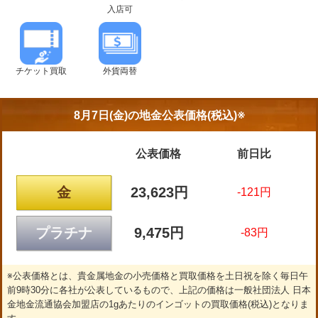
入店可
チケット買取
外貨両替
8月7日(金)の
地金公表価格(税込)※
公表価格
前日比
金
23,623円
-121円
プラチナ
9,475円
-83円
※公表価格とは、貴金属地金の小売価格と買取価格を土日祝を除く毎日午
前9時30分に各社が公表しているもので、上記の価格は一般社団法人 日本
金地金流通協会加盟店の1gあたりのインゴットの買取価格(税込)となりま