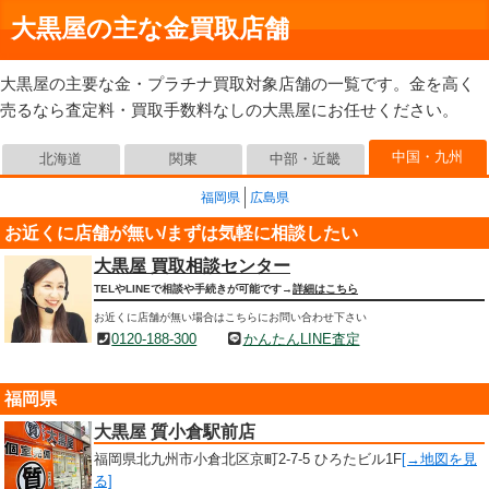
大黒屋の主な金買取店舗
大黒屋の主要な金・プラチナ買取対象店舗の一覧です。金を高く
売るなら査定料・買取手数料なしの大黒屋にお任せください。
中国・九州
北海道
関東
中部・近畿
福岡県
広島県
お近くに店舗が無い/まずは気軽に相談したい
大黒屋 買取相談センター
TELやLINEで相談や手続きが可能です→
詳細はこちら
お近くに店舗が無い場合はこちらにお問い合わせ下さい
0120-188-300
かんたんLINE査定
福岡県
大黒屋 質小倉駅前店
福岡県北九州市小倉北区京町2-7-5 ひろたビル1F
[→地図を見
る]