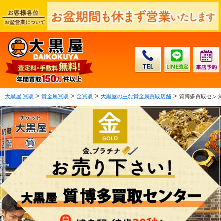
>
>
>
>
大黒屋 買取
貴金属買取
金買取
大黒屋の主な貴金属買取店舗
質博多買取センタ