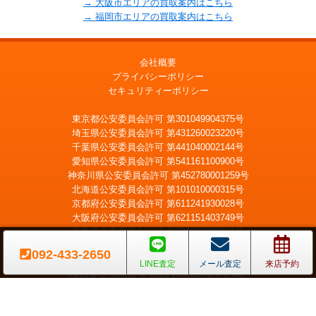
→ 大阪市エリアの買取案内はこちら
→ 福岡市エリアの買取案内はこちら
会社概要
プライバシーポリシー
セキュリティーポリシー
東京都公安委員会許可 第301049904375号
埼玉県公安委員会許可 第431260023220号
千葉県公安委員会許可 第441040002144号
愛知県公安委員会許可 第541161100900号
神奈川県公安委員会許可 第452780001259号
北海道公安委員会許可 第101010000315号
京都府公安委員会許可 第611241930028号
大阪府公安委員会許可 第621151403749号
広島県公安委員会許可 第731020900021号
福岡県公安委員会許可 第909990034054号
092-433-2650
LINE査定
メール査定
来店予約
株式会社 大黒屋 © 2026 DAIKOKUYA, Inc.