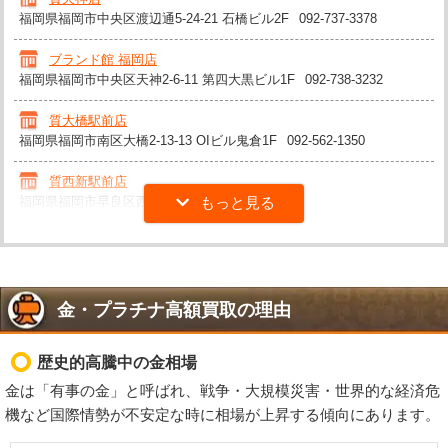
福岡県福岡市中央区渡辺通5-24-21 石橋ビル2F
092-737-3378
ブランド館 福岡店
福岡県福岡市中央区天神2-6-11 第四大黒ビル1F
092-738-3232
質大橋駅前店
福岡県福岡市南区大橋2-13-13 OIビル鬼倉1F
092-562-1350
質西新駅前店
福岡県福岡市早良区西新4-3-15
092-400-9875
金・プラチナ高額買取の理由
歴史的高騰中の金相場
金は「有事の金」と呼ばれ、戦争・大規模災害・世界的な経済危
機など国際情勢が不安定な時に相場が上昇する傾向にあります。