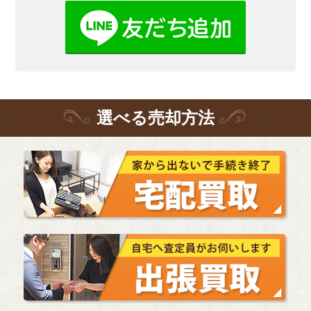
選
べる
売却方法