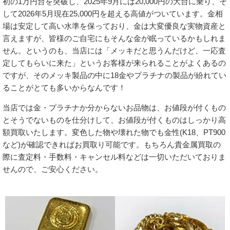
初の1万円台を突破し、2025年9月には20,000円の大台に乗り、そ
して2026年5月現在25,000円を超える高値がついています。金相
場は安定して高い水準を保っており、金は大変優良な実物資産と
言えますが、皆様のご自宅にもそんな金が眠っているかもしれま
せん。というのも、当店には「メッキだと思うんだけど、一応査
定してもらいに来た」というお客様が来られることがよくあるの
ですが、そのメッキ製品の中に18金やプラチナの製品が紛れてい
ることがとても多いからなんです！
当店では金・プラチナか分からないお品物は、お値段が付くもの
とそうでないものを仕分けして、お値段が付くものはしっかり高
額買取いたします。変色した物や壊れた物でも金性(K18、PT900
など)が確認できればお買取り可能です。もちろん貴金属買取の
際に査定料・手数料・キャンセル料などは一切いただいておりま
せんので、ご安心ください。