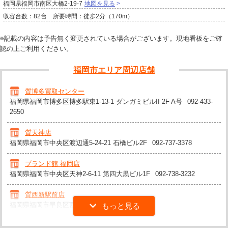
福岡県福岡市南区大橋2-19-7
地図を見る
収容台数：82台 所要時間：徒歩2分（170m）
※記載の内容は予告無く変更されている場合がございます。現地看板をご確
認の上ご利用ください。
福岡市エリア周辺店舗
質博多買取センター
福岡県福岡市博多区博多駅東1-13-1 ダンガミビルII 2F A号
092-433-
2650
質天神店
福岡県福岡市中央区渡辺通5-24-21 石橋ビル2F
092-737-3378
ブランド館 福岡店
福岡県福岡市中央区天神2-6-11 第四大黒ビル1F
092-738-3232
質西新駅前店
福岡県福岡市早良区西新4-3-15
092-400-9875