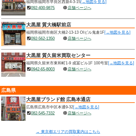
福岡県福岡市早良区西新4-3-15
[→地図を見る]
092-400-9875
店舗ページへ
大黒屋 質大橋駅前店
福岡県福岡市南区大橋2-13-13 OIビル鬼倉1F
[→地図を見る]
092-562-1350
店舗ページへ
大黒屋 質久留米買取センター
福岡県久留米市東和町1-9 成冨ビル1F 100号室
[→地図を見る]
0942-65-8003
店舗ページへ
広島県
大黒屋ブランド館 広島本通店
広島県広島市中区本通9-32
[→地図を見る]
082-545-7332
店舗ページへ
→ 東京都エリアの買取案内はこちら