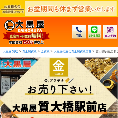
>
>
>
>
大黒屋 買取
貴金属買取
金買取
大黒屋の主な貴金属買取店舗
質大橋駅前店 貴