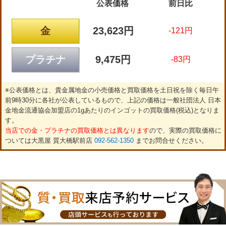
公表価格
前日比
金
23,623円
-121円
プラチナ
9,475円
-83円
※公表価格とは、貴金属地金の小売価格と買取価格を土日祝を除く毎日午
前9時30分に各社が公表しているもので、上記の価格は一般社団法人 日本
金地金流通協会加盟店の1gあたりのインゴットの買取価格(税込)となりま
す。
当店での金・プラチナの買取価格とは異なります
ので、実際の買取価格に
ついては大黒屋 質大橋駅前店
092-562-1350
までお問合せください。