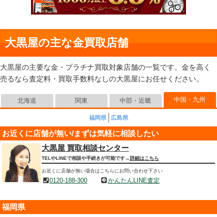
大黒屋の主な金買取店舗
大黒屋の主要な金・プラチナ買取対象店舗の一覧です。金を高く
売るなら査定料・買取手数料なしの大黒屋にお任せください。
中国・九州
北海道
関東
中部・近畿
福岡県
広島県
お近くに店舗が無い/まずは気軽に相談したい
大黒屋 買取相談センター
TELやLINEで相談や手続きが可能です→
詳細はこちら
お近くに店舗が無い場合はこちらにお問い合わせ下さい
0120-188-300
かんたんLINE査定
福岡県