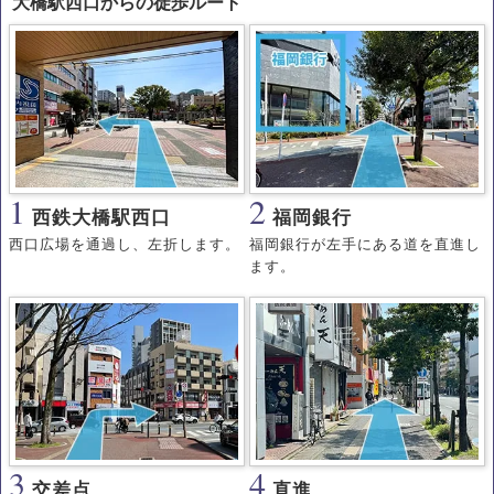
大橋駅西口からの徒歩ルート
1
2
西鉄大橋駅西口
福岡銀行
西口広場を通過し、左折します。
福岡銀行が左手にある道を直進し
ます。
3
4
交差点
直進