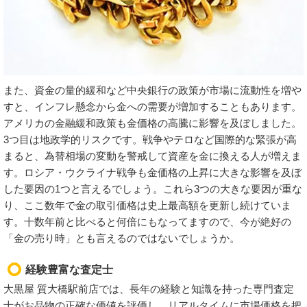
また、資金の量的緩和など中央銀行の政策が市場に流動性を増や
すと、インフレ懸念から金への需要が増加することもあります。
アメリカの金融緩和政策も金価格の高騰に影響を及ぼしました。
3つ目は地政学的リスクです。戦争やテロなど国際的な緊張が高
まると、為替相場の変動を警戒して資産を金に換える人が増えま
す。ロシア・ウクライナ戦争も金価格の上昇に大きな影響を及ぼ
した要因の1つと言えるでしょう。これら3つの大きな要因が重な
り、ここ数年で金の取引価格は史上最高額を更新し続けていま
す。十数年前と比べると何倍にもなってますので、今が絶好の
「金の売り時」とも言えるのではないでしょうか。
経験豊富な査定士
大黒屋 質大橋駅前店では、長年の経験と知識を持った専門査定
士がお品物の正確な価値を評価し、リアルタイムに市場価格を把