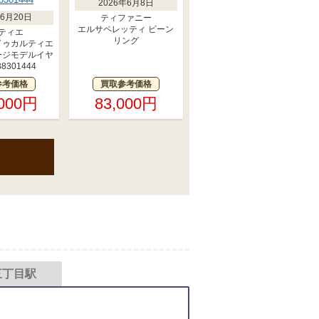
2026年6月8日
年6月20日
ティファニー
エルサペレッティ ビーン
ティエ
リング
ドゥカルティエ
ージモデルイヤ
8301444
参考価格
買取参考価格
,000円
83,000円
三丁目駅