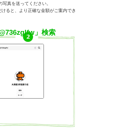
の写真を送ってください。
だけると、より正確な金額がご案内でき
@736zglfw」検索