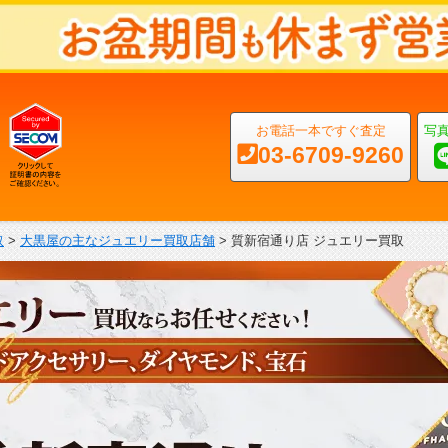
お電話一本ですぐ査定
写
03-6709-9260
取
>
大黒屋の主なジュエリー買取店舗
>
質新宿通り店 ジュエリー買取