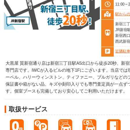
11:00
駅から
新宿三丁
JR新宿
新宿西口
西武新宿
近隣駐
大黒屋 質新宿通り店は新宿三丁目駅A5出口から徒歩20秒、新
専門店です。IWCが入るビルの地下1Fにございます。当店で
ーペル、ハリーウィンストン、ティファニー、ブルガリなどの
保証書や箱がない品、キズや刻印入りでも専門査定員が一点ず
す。個室ブースも完備しており安心してご利用いただけます。
取扱サービス