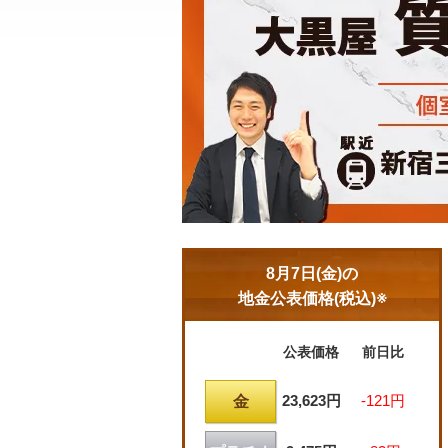
8月7日(金)の
地金公表価格(税込)※
公表価格
前日比
23,623円
-121円
金