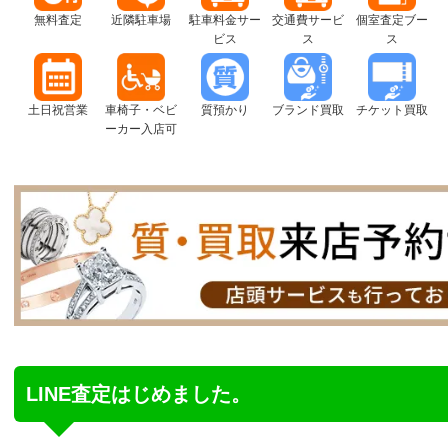
無料査定
近隣駐車場
駐車料金サー
交通費サービ
個室査定ブー
ビス
ス
ス
土日祝営業
車椅子・ベビ
質預かり
ブランド買取
チケット買取
ーカー入店可
LINE査定はじめました。