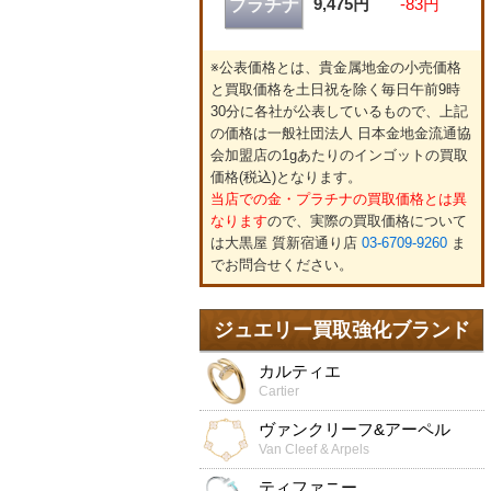
9,475円
-83円
プラチナ
※公表価格とは、貴金属地金の小売価格
と買取価格を土日祝を除く毎日午前9時
30分に各社が公表しているもので、上記
の価格は一般社団法人 日本金地金流通協
会加盟店の1gあたりのインゴットの買取
価格(税込)となります。
当店での金・プラチナの買取価格とは異
なります
ので、実際の買取価格について
は大黒屋 質新宿通り店
03-6709-9260
ま
でお問合せください。
ジュエリー買取強化ブランド
カルティエ
Cartier
ヴァンクリーフ&アーペル
Van Cleef & Arpels
ティファニー