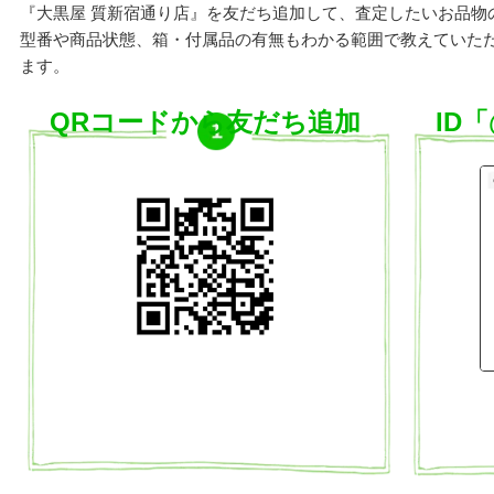
『大黒屋 質新宿通り店』を友だち追加して、査定したいお品物
型番や商品状態、箱・付属品の有無もわかる範囲で教えていた
ます。
QRコードから友だち追加
ID「