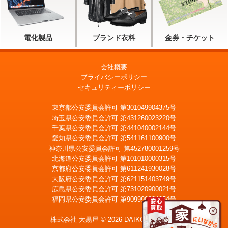
電化製品
ブランド衣料
金券・チケット
会社概要
プライバシーポリシー
セキュリティーポリシー
東京都公安委員会許可 第301049904375号
埼玉県公安委員会許可 第431260023220号
千葉県公安委員会許可 第441040002144号
愛知県公安委員会許可 第541161100900号
神奈川県公安委員会許可 第452780001259号
北海道公安委員会許可 第101010000315号
京都府公安委員会許可 第611241930028号
大阪府公安委員会許可 第621151403749号
広島県公安委員会許可 第731020900021号
福岡県公安委員会許可 第909990034054号
LINE
メール査定
査定
株式会社 大黒屋 © 2026 DAIKOKUYA, Inc.