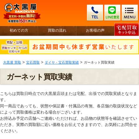
初めての方
買取の流れ
お客様の声
>
>
>
大黒屋 買取
宝石買取
ダイヤ・宝石買取実績
ガーネット買取実績
ガーネット買取実績
こちらは買取日時点での大黒屋店頭または宅配、出張での買取実績となりま
す。
同一商品であっても、状態や保証書・付属品の有無、各店舗の取扱状況など
によって買取価格は変わる場合がございます。
お持込み予定の店舗へご連絡いただければ、お品物の状態等を確認させてい
ただき、実際の買取額に近い価格をお伝えできますので、お気軽にお問合せ
ください。