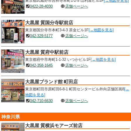
東京都武蔵野市吉祥寺本町1-2-5 山利屋ビル2F
[→地図を見る]
0422-28-4030
店舗ページへ
大黒屋 質国分寺駅前店
東京都国分寺市本町3-4-3 茶金ビル1F
[→地図を見る]
042-329-5177
店舗ページへ
大黒屋 質府中駅前店
東京都府中市寿町1-1-32 いつかビル1F
[→地図を見る]
042-358-1645
店舗ページへ
大黒屋ブランド館 町田店
東京都町田市原町田6-8-1 町田センタービル外向店舗区画8
[→
地図を見る]
042-710-6630
店舗ページへ
神奈川県
大黒屋 質横浜モアーズ前店