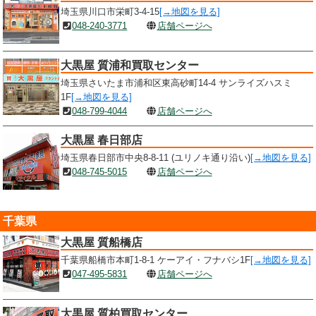
埼玉県川口市栄町3-4-15
[→地図を見る]
048-240-3771
店舗ページへ
大黒屋 質浦和買取センター
埼玉県さいたま市浦和区東高砂町14-4 サンライズハスミ
1F
[→地図を見る]
048-799-4044
店舗ページへ
大黒屋 春日部店
埼玉県春日部市中央8-8-11 (ユリノキ通り沿い)
[→地図を見る]
048-745-5015
店舗ページへ
千葉県
大黒屋 質船橋店
千葉県船橋市本町1-8-1 ケーアイ・フナバシ1F
[→地図を見る]
047-495-5831
店舗ページへ
大黒屋 質柏買取センター