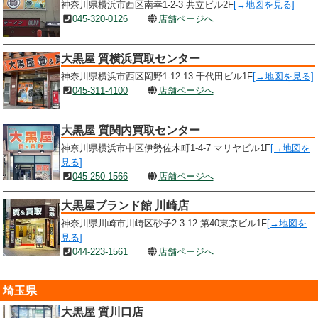
神奈川県横浜市西区南幸1-2-3 共立ビル2F
[→地図を見る]
045-320-0126
店舗ページへ
大黒屋 質横浜買取センター
神奈川県横浜市西区岡野1-12-13 千代田ビル1F
[→地図を見る]
045-311-4100
店舗ページへ
大黒屋 質関内買取センター
神奈川県横浜市中区伊勢佐木町1-4-7 マリヤビル1F
[→地図を
見る]
045-250-1566
店舗ページへ
大黒屋ブランド館 川崎店
神奈川県川崎市川崎区砂子2-3-12 第40東京ビル1F
[→地図を
見る]
044-223-1561
店舗ページへ
埼玉県
大黒屋 質川口店