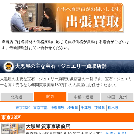
※当店では各商材の価格変動に応じて買取価格が変動する場合がございま
す。最新情報はお問い合わせください。
大黒屋の主な宝石・ジュエリー買取店舗
大黒屋の主要な宝石・ジュエリー買取対象店舗の一覧です。宝石・ジュエリ
ーを高く売るなら年間買取実績150万件の大黒屋にお任せください。
関東
北海道
中部・近畿
中国・九州
東京23区
東京市部
神奈川県
埼玉県
千葉県
茨城県
栃木県
東京23区
大黒屋 質東京駅前店
東京都中央区八重洲1-6-19 第二大黒ビル2F
[→地図を見る]