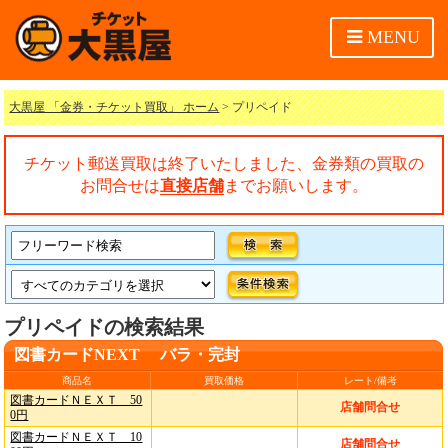
MENU
大黒屋 「金券・チケット買取」 ホーム
> プリペイド
チケット郵送買取は終了いたしました、金券類の買取の
お問合せは
直接店舗
までお願いします。
プリペイドの検索結果
図書カードNEXT バラ・完封
商品名
買取価格
レート/備考
図書カードＮＥＸＴ 50
店舗問合せ
0円
図書カードＮＥＸＴ 10
店舗問合せ