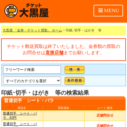
MENU
大黒屋 「金券・チケット買取」 ホーム
> 印紙･切手・はがき 等
チケット郵送買取は終了いたしました、金券類の買取の
お問合せは
直接店舗
までお願いします。
印紙･切手・はがき 等の検索結果
普通切手 シート・バラ
商品名
買取価格
レート/備考
普通切手 シート・バ
店舗問合せ
ラ 85円
普通切手 シート・バ
店舗問合せ