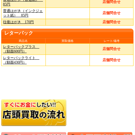
店舗問合せ
85円
普通はがき（インクジェ
店舗問合せ
ット紙） 85円
往復はがき 170円
店舗問合せ
レターパック
商品名
買取価格
レート/備考
レターパックプラス
店舗問合せ
（額面600円）
レターパックライト
店舗問合せ
（額面430円）