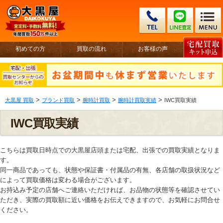
初めての方
買取の流れ
お客様の声
>
>
>
>
大黒屋 買取
ブランド買取
腕時計買取
腕時計買取実績
IWC買取実績
IWC買取実績
こちらは買取日時点での大黒屋店頭または宅配、出張での買取実績となりま
す。
同一商品であっても、状態や保証書・付属品の有無、各店舗の取扱状況など
によって買取価格は変わる場合がございます。
お持込み予定の店舗へご連絡いただければ、お品物の状態等を確認させてい
ただき、実際の買取額に近い価格をお伝えできますので、お気軽にお問合せ
ください。