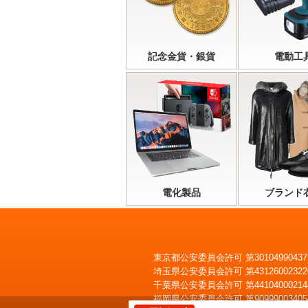
記念金貨・銀貨
電動工
電化製品
ブランド
東京都公安委員会許可 第30104990437
埼玉県公安委員会許可 第43126002322
いくらで売れるかすぐわかる
LINE
査定
千葉県公安委員会許可 第44104000214
福岡県公安委員会許可 第90999003405