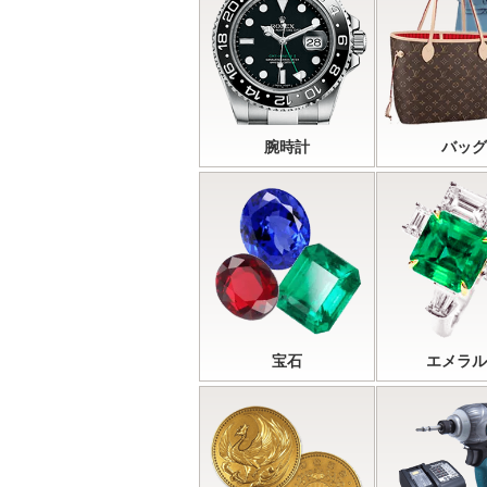
腕時計
バッグ
宝石
エメラル