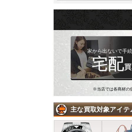
家から出ないで手
宅配
買
※当店では各商材の
主な買取対象アイテ