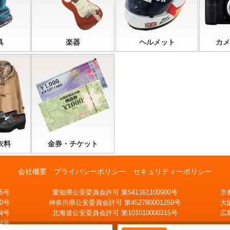
具
楽器
ヘルメット
カメ
衣料
金券・チケット
会社概要
プライバシーポリシー
セキュリティーポリシー
5号
愛知県公安委員会許可 第541161100900号
京
家から出ないで手続終了
0号
神奈川県公安委員会許可 第452780001259号
大
気軽に査定額を知りたい
無料宅配キッ
メール査定
4号
北海道公安委員会許可 第101010000315号
広
ト
4号