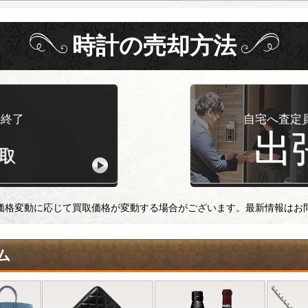
時計
の
売却方法
続終了
自宅へ査定
出
取
価格変動に応じて買取価格が変動する場合がございます。最新情報はお
ム