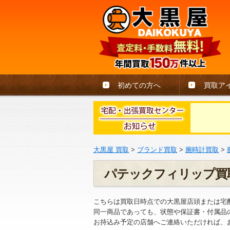
初めての方へ
買取ア
大黒屋 買取
>
ブランド買取
>
腕時計買取
>
パテックフィリップ買
こちらは買取日時点での大黒屋店頭または宅
同一商品であっても、状態や保証書・付属品
お持込み予定の店舗へご連絡いただければ、