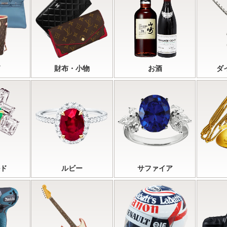
財布・小物
お酒
ダ
ド
ルビー
サファイア