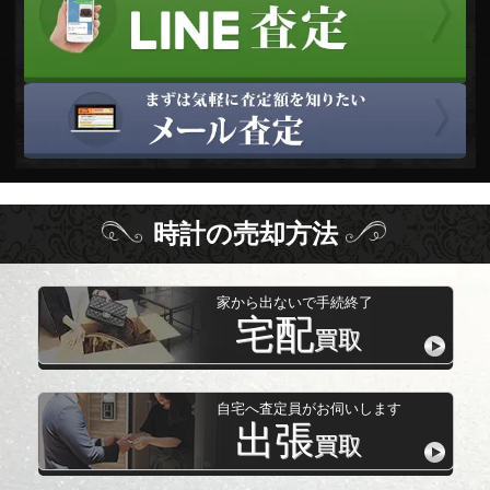
時計
の
売却方法
家から出ないで手続終了
宅配
買取
自宅へ査定員がお伺いします
出張
買取