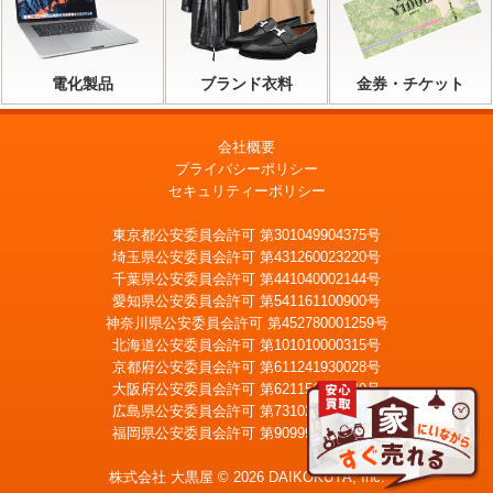
電化製品
ブランド衣料
金券・チケット
会社概要
プライバシーポリシー
セキュリティーポリシー
東京都公安委員会許可 第301049904375号
埼玉県公安委員会許可 第431260023220号
千葉県公安委員会許可 第441040002144号
愛知県公安委員会許可 第541161100900号
神奈川県公安委員会許可 第452780001259号
北海道公安委員会許可 第101010000315号
京都府公安委員会許可 第611241930028号
大阪府公安委員会許可 第621151403749号
広島県公安委員会許可 第731020900021号
福岡県公安委員会許可 第909990034054号
LINE
メール査定
査定
株式会社 大黒屋 © 2026 DAIKOKUYA, Inc.