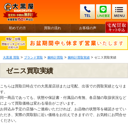
初めての方
買取の流れ
お客様の声
>
>
>
>
大黒屋 買取
ブランド買取
腕時計買取
腕時計買取実績
ゼニス買取実績
ゼニス買取実績
こちらは買取日時点での大黒屋店頭または宅配、出張での買取実績となりま
す。
同一商品であっても、状態や保証書・付属品の有無、各店舗の取扱状況など
によって買取価格は変わる場合がございます。
お持込み予定の店舗へご連絡いただければ、お品物の状態等を確認させてい
ただき、実際の買取額に近い価格をお伝えできますので、お気軽にお問合せ
ください。