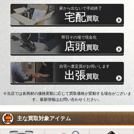
家から出ないで手続終了
宅配
買取
即日その場で現金化
店頭
買取
自宅へ査定員がお伺いします
出張
買取
※当店では各商材の価格変動に応じて買取価格が変動する場合がございま
す。最新情報はお問い合わせください。
主な買取対象アイテム