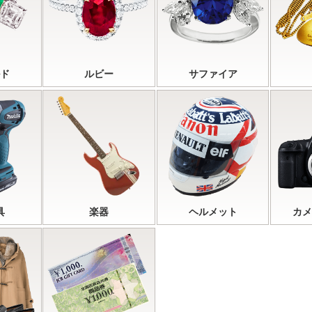
ド
ルビー
サファイア
具
楽器
ヘルメット
カメ