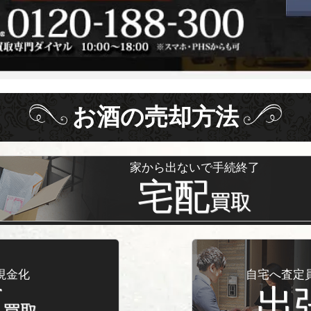
お酒
の
売却方法
家から出ないで手続終了
宅配
買取
現金化
自宅へ査定
頭
出