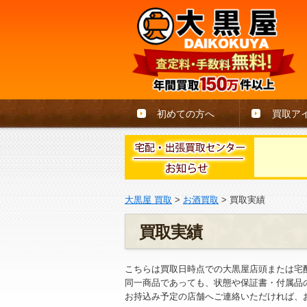
初めての方へ
買取ア
大黒屋 買取
>
お酒買取
>
買取実績
買取実績
こちらは買取日時点での大黒屋店頭または宅
同一商品であっても、状態や保証書・付属品
お持込み予定の店舗へご連絡いただければ、