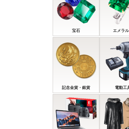
宝石
エメラル
記念金貨・銀貨
電動工