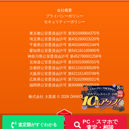
会社概要
プライバシーポリシー
セキュリティーポリシー
東京都公安委員会許可 第301049904375号
埼玉県公安委員会許可 第431260023220号
千葉県公安委員会許可 第441040002144号
愛知県公安委員会許可 第541161100900号
神奈川県公安委員会許可 第452780001259号
北海道公安委員会許可 第101010000315号
京都府公安委員会許可 第611241930028号
大阪府公安委員会許可 第621151403749号
広島県公安委員会許可 第731020900021号
福岡県公安委員会許可 第909990034054号
LINE
メール査定
査定
株式会社 大黒屋 © 2026 DAIKOKUYA, Inc.
出張買取
宅配買取を申込む
PC・スマホで
査定額がすぐわかる
査定・相談