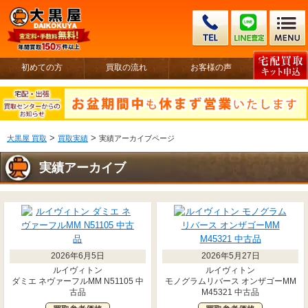
初めての方
買取の流れ
お客様の声
>
>
大黒屋 買取
買取実績
実績アーカイブページ
実績アーカイブ
2026年6月5日
2026年5月27日
ルイヴィトン
ルイヴィトン
ダミエ ネヴァーフルMM N51105 中
モノグラムリバース オンザゴーMM
古品
M45321 中古品