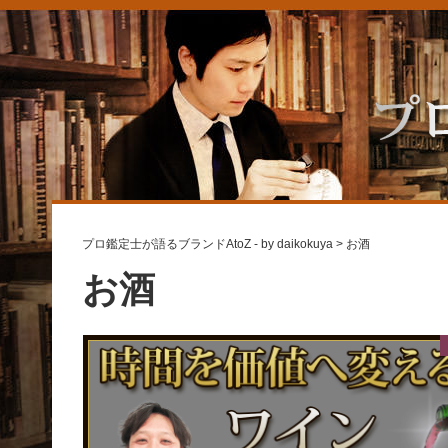
プロ鑑定士が語るブランドAtoZ - by daikokuya
>
お酒
お酒