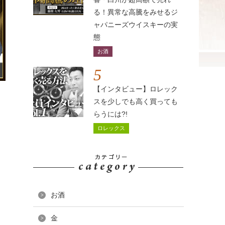
る！異常な高騰をみせるジ
ャパニーズウイスキーの実
態
お酒
5
【インタビュー】ロレック
い
スを少しでも高く買っても
らうには?!
ロレックス
お酒
金