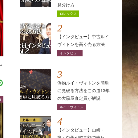
見分け方
ロレックス
2
【インタビュー】中古ルイ
ヴィトンを高く売る方法
インタビュー
し
3
偽物ルイ・ヴィトンを簡単
に見破る方法をこの道13年
の大黒屋査定員が解説
酒
ルイ・ヴィトン
4
【インタビュー】山崎・
響・白州が超高額で売れ