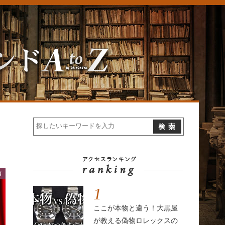
酒
1
ここが本物と違う！大黒屋
が教える偽物ロレックスの