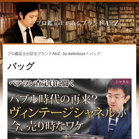
プロ鑑定士が語るブランドAtoZ - by daikokuya
>
バッグ
バッグ
シャネル