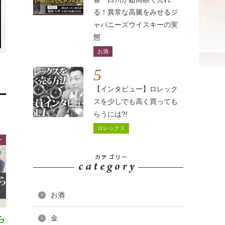
る！異常な高騰をみせるジ
ャパニーズウイスキーの実
態
お酒
5
【インタビュー】ロレック
スを少しでも高く買っても
らうには?!
ロレックス
ー
お酒
金
ら