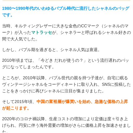
1980〜1990年代のいわゆるバブル時代に流行したシャネルのバッグ
です。
当時、キルティングレザーに大きな金色のCCマーク（シャネルのマ
ーク）が入った
マトラッセ
が、シャネラーと呼ばれるシャネル好きの
間で大人気でした。
しかし、バブル期を過ぎると、シャネル人気は衰退。
2010年頃までは、「今どき だれが使うの？」という流行遅れのバッ
グになってしまったんです。
ところが、2010年以降、バブル世代の親を持つ子達が、自宅に眠る
ヴィンテージシャネルをコーディネートに取り入れ、SNSに投稿した
ことをきっかけに再びシャネルに注目が集まりました。
そして2015年頃、
中国の富裕層が爆買いを始め、急激な価格の上昇
が起こります。
2020年のコロナ禍以降、生産コストの増加により定価は度々引き上
げられ、円安に伴う海外需要の増加がさらに価格上昇を加速させまし
た。