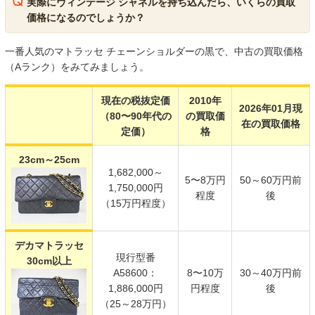
実際にヴィンテージ シャネルを持ち込んだら、いくらの買取
価格になるのでしょうか？
一番人気のマトラッセ チェーンショルダーの黒で、中古の買取価格
（Aランク）をみてみましょう。
現在の税抜定価
2010年
2026年01月現
（80〜90年代の
の買取価
在の買取価格
定価）
格
23cm～25cm
1,682,000～
5〜8万円
50～60万円前
1,750,000円
程度
後
（15万円程度）
デカマトラッセ
現行型番
30cm以上
A58600：
8〜10万
30～40万円前
1,886,000円
円程度
後
（25～28万円）