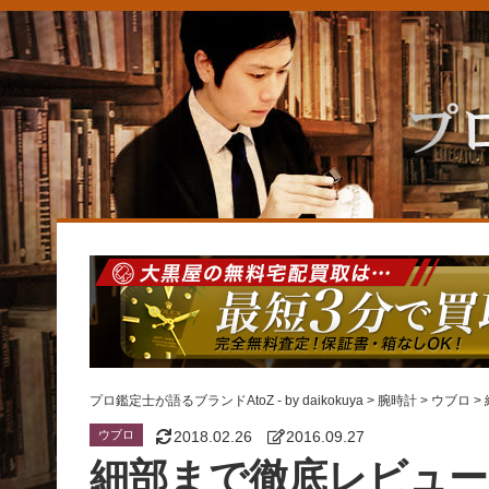
プロ鑑定士が語るブランドAtoZ - by daikokuya
>
腕時計
>
ウブロ
>
ウブロ
2018.02.26
2016.09.27
細部まで徹底レビュー