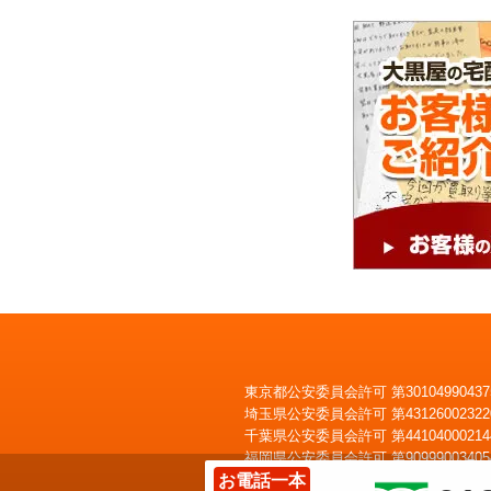
東京都公安委員会許可 第30104990437
埼玉県公安委員会許可 第43126002322
いくらで売れるかすぐわかる
LINE
査定
千葉県公安委員会許可 第44104000214
福岡県公安委員会許可 第90999003405
お電話一本