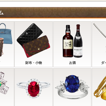
ム
財布・小物
お酒
ダ