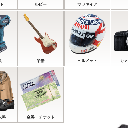
ド
ルビー
サファイア
具
楽器
ヘルメット
カメ
衣料
金券・チケット