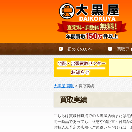
初めての方へ
買取ア
大黒屋 買取
>
買取実績
買取実績
こちらは買取日時点での大黒屋店頭または宅
同一商品であっても、状態や保証書・付属品
お持込み予定の店舗へご連絡いただければ、