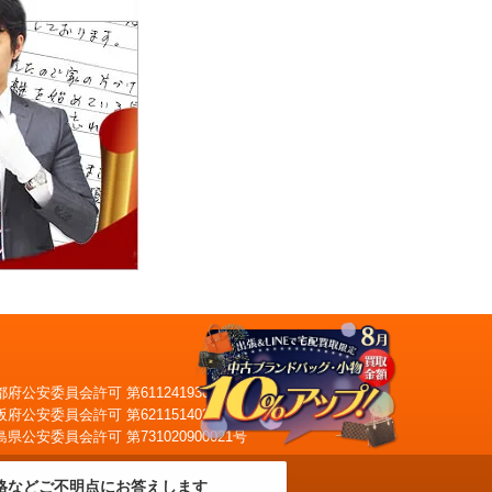
都府公安委員会許可 第611241930028号
阪府公安委員会許可 第621151403749号
自宅へ査定員がお伺い
島県公安委員会許可 第731020900021号
出張買取
格などご不明点にお答えします