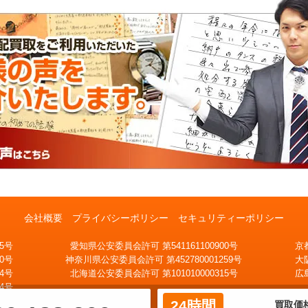
会社概要
プライバシーポリシー
セキュリティーポリシー
5号
愛知県公安委員会許可 第541161100900号
京
家から出ないで手続終了
0号
神奈川県公安委員会許可 第452780001259号
大
気軽に査定額を知りたい
無料宅配キッ
メール査定
4号
北海道公安委員会許可 第101010000315号
広
ト
4号
24時間
買取価