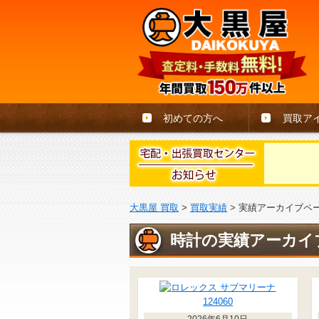
初めての方へ
買取ア
大黒屋 買取
>
買取実績
>
実績アーカイブペ
時計の実績アーカイ
2026年6月10日