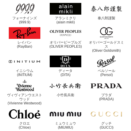
フォーナインズ
アランミクリ
泰八郎謹製
(999.9)
(alain mikli)
レイバン
オリバーピープルズ
オリバーゴールドスミ
(RayBan)
(OLIVER PEOPLES)
ス
(Oliver Goldsmith)
イニシウム
ディータ
ペルソール
(INITIUM)
(DITA)
(Persol)
ヴィヴィアンウエスト
小竹長兵衛
プラダ
ウッド
(PRADA)
(Vivienne Westwood)
クロエ
ミュウミュウ
グッチ
(Chloe)
(MIUMIU)
(GUCCI)