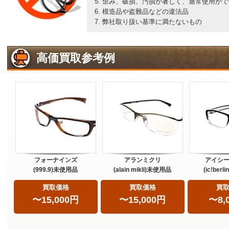
歪み、破損、汚損が著しく、通常使用がで
模造品や盗難品などの違法品
弊社取り扱い基準に満たないもの
高価買取参考例
フォーナインズ
アランミクリ
アイシ
(999.9)未使用品
(alain mikli)未使用品
(ic!ber
買取価格
買取価格
買
〜15,000円
〜15,000円
〜8,