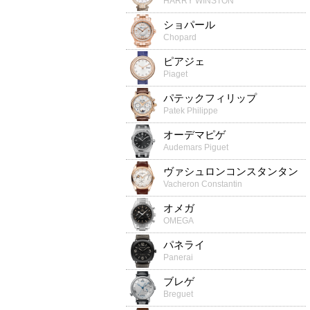
HARRY WINSTON
ショパール
Chopard
ピアジェ
Piaget
パテックフィリップ
Patek Philippe
オーデマピゲ
Audemars Piguet
ヴァシュロンコンスタンタン
Vacheron Constantin
オメガ
OMEGA
パネライ
Panerai
ブレゲ
Breguet