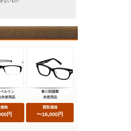
きないもの
ーベルリン
泰八郎謹製
lin)未使用品
未使用品
取価格
買取価格
000円
〜16,000円