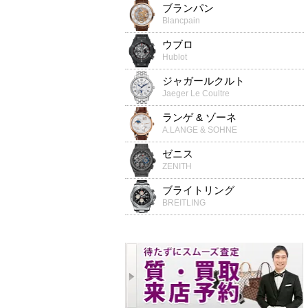
ブランパン
Blancpain
ウブロ
Hublot
ジャガールクルト
Jaeger Le Coultre
ランゲ & ゾーネ
A.LANGE & SOHNE
ゼニス
ZENITH
ブライトリング
BREITLING