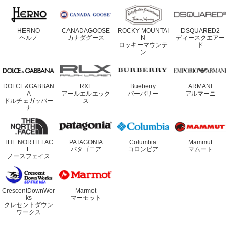
HERNO
CANADAGOOSE
ROCKY MOUNTAI
DSQUARED2
ヘルノ
カナダグース
N
ディースクエアー
ロッキーマウンテ
ド
ン
DOLCE&GABBAN
RXL
Bueberry
ARMANI
A
アールエルエック
バーバリー
アルマーニ
ドルチェガッバー
ス
ナ
THE NORTH FAC
PATAGONIA
Columbia
Mammut
E
パタゴニア
コロンビア
マムート
ノースフェイス
CrescentDownWor
Marmot
ks
マーモット
クレセントダウン
ワークス