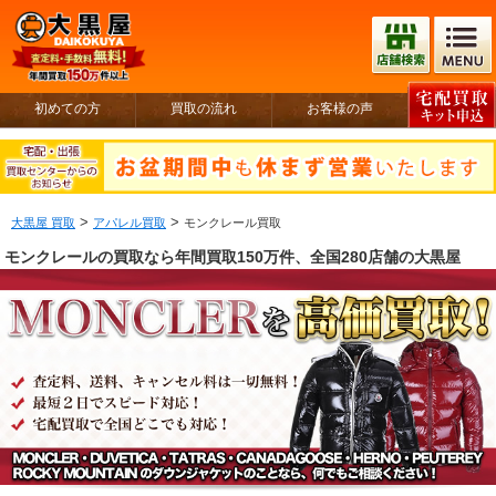
初めての方
買取の流れ
お客様の声
>
>
大黒屋 買取
アパレル買取
モンクレール買取
モンクレールの買取なら年間買取150万件、全国280店舗の大黒屋