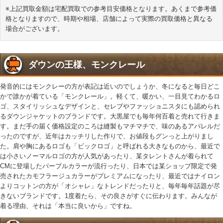
※上記買取金額は宅配買取での参考目安価格となります。あくまで参考価
格となりますので、時期や相場、店舗によって実際の買取価格と異なる
場合がございます。
ダウンの王様、モンクレール
発音的にはモンクレーの方が表記は近いのでしょうか、冬になると毎日どこ
かで誰かが着ている「モンクレール」。軽くて、暖かい、一目見てわかるロ
ゴ、スタイリッシュなデザインと、セレブやファッショニスタにも認められ
るダウンジャケットのブランドです。大黒屋でも毎年何百着と売れて行きま
す。まだ手の届く価格設定のころは縫製もマチマチで、味のあるアパレルだ
ったのですが、近年はカッチリした作りで、お値段もグンっと上がりまし
た。肩や胸にあるロゴも「ビックロゴ」と呼ばれる大きなものから、最近で
は小さいノーマルロゴの方が人気があったり、某タレントさんが着られて
CMに登場したパープルカラーが流行ったり、日本では某ショップ限定で発
売されたカモフラージュカラーがプレミアムになったり、最近ではナイロン
よりコットンの方が「オシャレ」なトレンドだったりと、毎年毎年話題が尽
きないブランドです。1度着たら、その良さがすぐに伝わります。みんなが
着る理由、それは「本当に良いから」ですね。