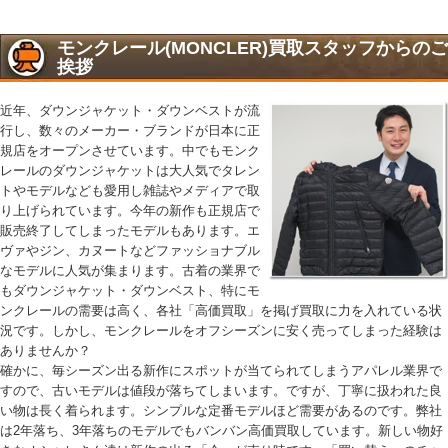
モンクレール(MONCLER)買取スタッフからのご
挨拶
近年、ダウンジャケット・ダウンベストが流
行し、数々のメーカー・ブランドが日本に正
規店をオープンさせています。中でもモンク
レールのダウンジャケットは大人気でタレン
トやモデルなども愛用し雑誌やメディアで取
り上げられています。今年の新作も正規店で
販売終了してしまったモデルもあります。エ
ヴァやジン、カヌートなどファッショナブル
なモデルに人気が集まります。古着の業界で
もダウンジャケット・ダウンベスト、特にモ
ンクレールの需要は高く、各社「高価買取」を掲げ買取に力を入れている状
況です。しかし、モンクレールをオフシーズンに安く売ってしまった経験は
ありませんか？
確かに、毎シーズン出る新作にスポットが当てられてしまうアパレル業界で
すので、古いモデルは値段が落ちてしまいます。ですが、丁寧に扱われた良
い物は長く着られます。シンプルな定番モデルほど需要があるのです。弊社
は2年落ち、3年落ちのモデルでもバンバン高価買取しています。新しい物好