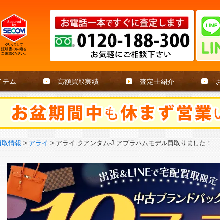
イテム
高額買取実績
査定士紹介
買取情報
>
アライ
>
アライ クアンタム-J アブラハムモデル買取りました！