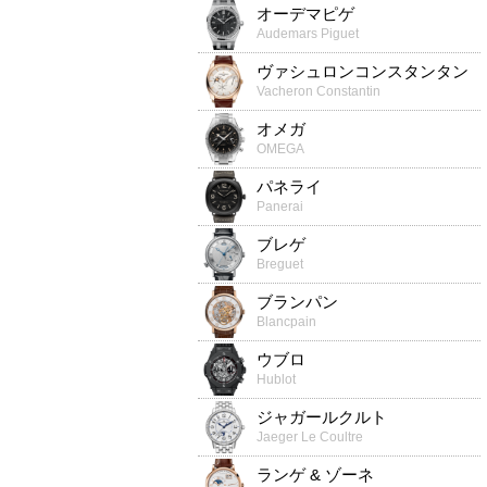
オーデマピゲ
Audemars Piguet
ヴァシュロンコンスタンタン
Vacheron Constantin
オメガ
OMEGA
パネライ
Panerai
ブレゲ
Breguet
ブランパン
Blancpain
ウブロ
Hublot
ジャガールクルト
Jaeger Le Coultre
ランゲ & ゾーネ