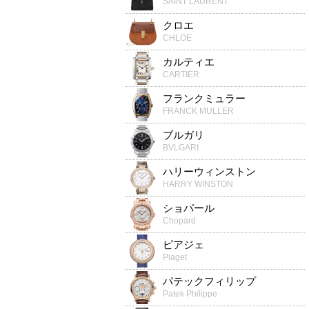
SAINT LAURENT
クロエ
CHLOE
カルティエ
CARTIER
フランクミュラー
FRANCK MULLER
ブルガリ
BVLGARI
ハリーウィンストン
HARRY WINSTON
ショパール
Chopard
ピアジェ
Piaget
パテックフィリップ
Patek Philippe