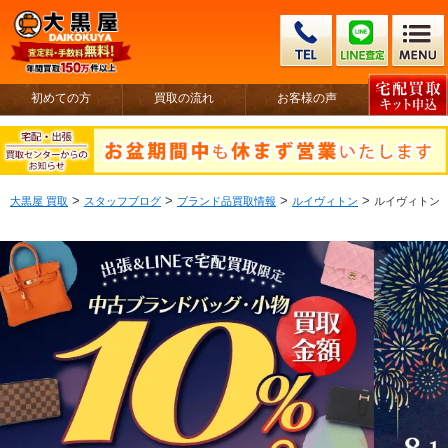
初めての方
買取の流れ
お客様の声
>
>
>
>
大黒屋 買取
スタッフブログ
ブランド品買取情報
ルイヴィトン
ルイヴィトン