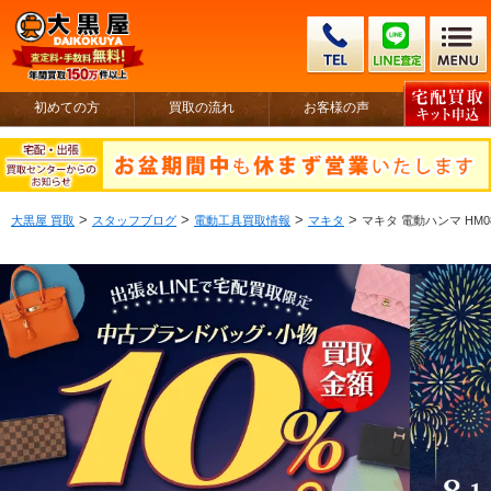
初めての方
買取の流れ
お客様の声
>
>
>
>
大黒屋 買取
スタッフブログ
電動工具買取情報
マキタ
マキタ 電動ハンマ HM