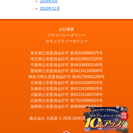
2014年5月
2013年11月
会社概要
プライバシーポリシー
セキュリティーポリシー
東京都公安委員会許可 第301049904375号
埼玉県公安委員会許可 第431260023220号
千葉県公安委員会許可 第441040002144号
愛知県公安委員会許可 第541161100900号
神奈川県公安委員会許可 第452780001259号
北海道公安委員会許可 第101010000315号
京都府公安委員会許可 第611241930028号
大阪府公安委員会許可 第621151403749号
広島県公安委員会許可 第731020900021号
福岡県公安委員会許可 第909990034054号
株式会社 大黒屋 © 2026 DAIKOKUYA, Inc.