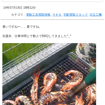
14年07月14日 18時12分
カテゴリ :
電動工具買取情報
,
マキタ
,
宅配買取スタッフ
,
日立工機
暑いですねー。。夏ですね。
先週末、仕事仲間と十数人でBBQしてきました^_^