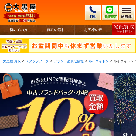
初めての方
買取の流れ
お客様の声
>
>
>
>
大黒屋 買取
スタッフブログ
ブランド品買取情報
ルイヴィトン
ルイヴィトン 