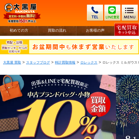
初めての方
買取の流れ
お客様の声
>
>
>
>
大黒屋 買取
スタッフブログ
時計買取情報
ロレックス
ロレックス ミルガウス R