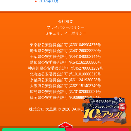
2013年11月
会社概要
プライバシーポリシー
セキュリティーポリシー
東京都公安委員会許可 第301049904375号
埼玉県公安委員会許可 第431260023220号
千葉県公安委員会許可 第441040002144号
愛知県公安委員会許可 第541161100900号
神奈川県公安委員会許可 第452780001259号
北海道公安委員会許可 第101010000315号
京都府公安委員会許可 第611241930028号
大阪府公安委員会許可 第621151403749号
広島県公安委員会許可 第731020900021号
福岡県公安委員会許可 第909990034054号
株式会社 大黒屋 © 2026 DAIKOKUYA, Inc.
LINE
査定
宅配買取を申込む