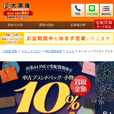
初めての方
買取の流れ
お客様の声
>
>
>
>
大黒屋 買取
スタッフブログ
時計買取情報
オメガ
オメガ シーマスタープラネット