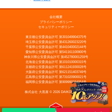
会社概要
プライバシーポリシー
セキュリティーポリシー
東京都公安委員会許可 第301049904375号
埼玉県公安委員会許可 第431260023220号
千葉県公安委員会許可 第441040002144号
愛知県公安委員会許可 第541161100900号
神奈川県公安委員会許可 第452780001259号
北海道公安委員会許可 第101010000315号
京都府公安委員会許可 第611241930028号
大阪府公安委員会許可 第621151403749号
広島県公安委員会許可 第731020900021号
福岡県公安委員会許可 第909990034054号
株式会社 大黒屋 © 2026 DAIKOKUYA, Inc.
LINE
査定
宅配買取を申込む