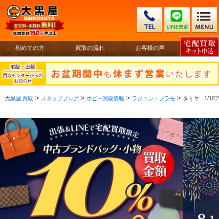
初めての方
買取の流れ
お客様の声
>
>
>
>
大黒屋 買取
スタッフブログ
ホビー買取情報
ラジコン・プラモ
タミヤ 1/10