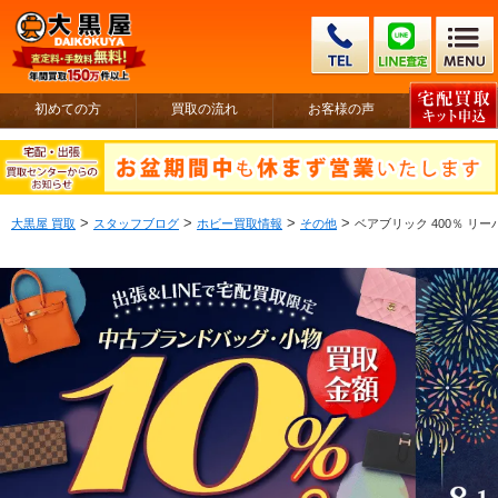
初めての方
買取の流れ
お客様の声
>
>
>
>
大黒屋 買取
スタッフブログ
ホビー買取情報
その他
ベアブリック 400％ リ