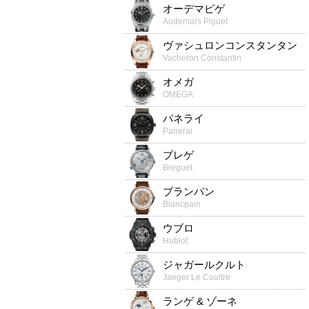
オーデマピゲ
Audemars Piguet
ヴァシュロンコンスタンタン
Vacheron Constantin
オメガ
OMEGA
パネライ
Panerai
ブレゲ
Breguet
ブランパン
Blancpain
ウブロ
Hublot
ジャガールクルト
Jaeger Le Coultre
ランゲ & ゾーネ