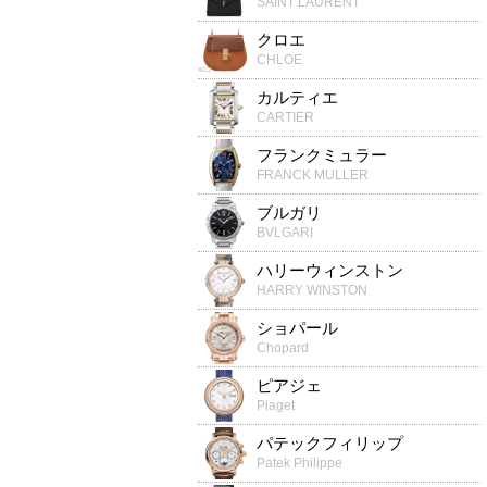
SAINT LAURENT
クロエ
CHLOE
カルティエ
CARTIER
フランクミュラー
FRANCK MULLER
ブルガリ
BVLGARI
ハリーウィンストン
HARRY WINSTON
ショパール
Chopard
ピアジェ
Piaget
パテックフィリップ
Patek Philippe