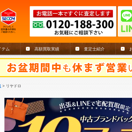
イテム
高額買取実績
査定士紹介
報
>
リヤドロ