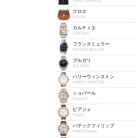
SAINT LAURENT
クロエ
CHLOE
カルティエ
CARTIER
フランクミュラー
FRANCK MULLER
ブルガリ
BVLGARI
ハリーウィンストン
HARRY WINSTON
ショパール
Chopard
ピアジェ
Piaget
パテックフィリップ
Patek Philippe