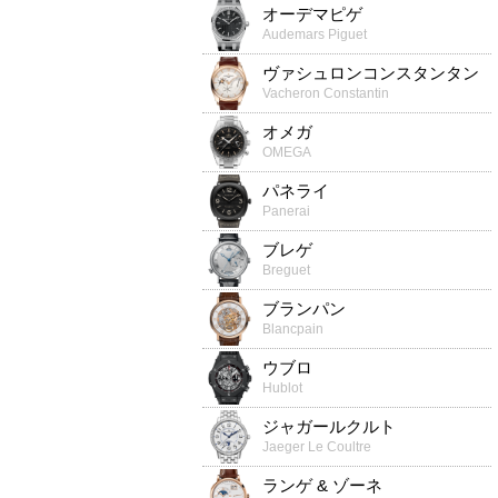
オーデマピゲ
Audemars Piguet
ヴァシュロンコンスタンタン
Vacheron Constantin
オメガ
OMEGA
パネライ
Panerai
ブレゲ
Breguet
ブランパン
Blancpain
ウブロ
Hublot
ジャガールクルト
Jaeger Le Coultre
ランゲ & ゾーネ