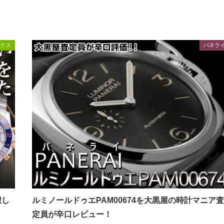
クス
パネラ
想し
ルミノールドゥエPAM00674を大黒屋の時計マニア
定員が辛口レビュー！