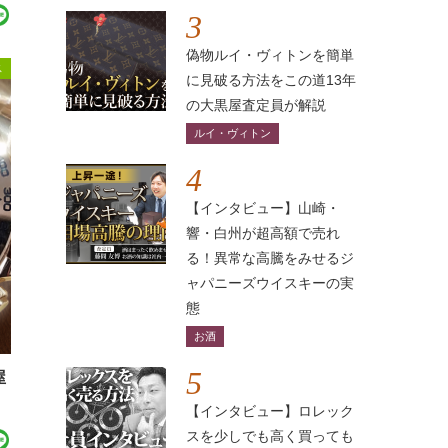
3
偽物ルイ・ヴィトンを簡単
ス
に見破る方法をこの道13年
の大黒屋査定員が解説
ルイ・ヴィトン
4
【インタビュー】山崎・
響・白州が超高額で売れ
る！異常な高騰をみせるジ
ャパニーズウイスキーの実
態
お酒
5
屋
【インタビュー】ロレック
スを少しでも高く買っても