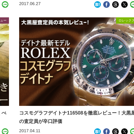
2017.06.27
ュー
ロレック
くべ
コスモグラフデイトナ116508を徹底レビュー！大黒
の査定員が辛口評価
2017.04.11