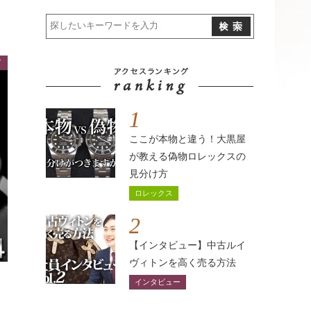
イ
1
ここが本物と違う！大黒屋
が教える偽物ロレックスの
見分け方
ロレックス
2
【インタビュー】中古ルイ
ヴィトンを高く売る方法
査
インタビュー