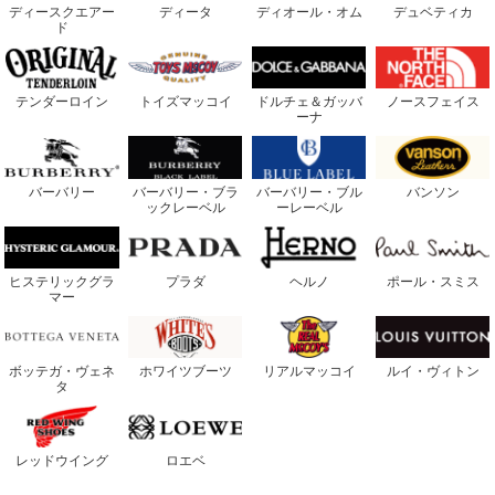
ディースクエアー
ディータ
ディオール・オム
デュベティカ
ド
テンダーロイン
トイズマッコイ
ドルチェ＆ガッバ
ノースフェイス
ーナ
バーバリー
バーバリー・ブラ
バーバリー・ブル
バンソン
ックレーベル
ーレーベル
ヒステリックグラ
プラダ
ヘルノ
ポール・スミス
マー
ボッテガ・ヴェネ
ホワイツブーツ
リアルマッコイ
ルイ・ヴィトン
タ
レッドウイング
ロエベ