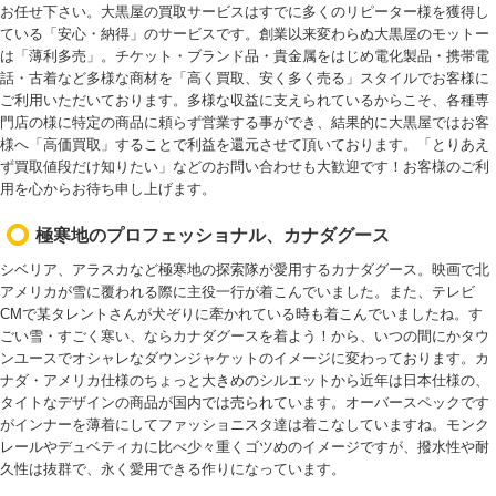
お任せ下さい。大黒屋の買取サービスはすでに多くのリピーター様を獲得し
ている「安心・納得」のサービスです。創業以来変わらぬ大黒屋のモットー
は「薄利多売」。チケット・ブランド品・貴金属をはじめ電化製品・携帯電
話・古着など多様な商材を「高く買取、安く多く売る」スタイルでお客様に
ご利用いただいております。多様な収益に支えられているからこそ、各種専
門店の様に特定の商品に頼らず営業する事ができ、結果的に大黒屋ではお客
様へ「高価買取」することで利益を還元させて頂いております。「とりあえ
ず買取値段だけ知りたい」などのお問い合わせも大歓迎です！お客様のご利
用を心からお待ち申し上げます。
極寒地のプロフェッショナル、カナダグース
シベリア、アラスカなど極寒地の探索隊が愛用するカナダグース。映画で北
アメリカが雪に覆われる際に主役一行が着こんでいました。また、テレビ
CMで某タレントさんが犬ぞりに牽かれている時も着こんでいましたね。す
ごい雪・すごく寒い、ならカナダグースを着よう！から、いつの間にかタウ
ンユースでオシャレなダウンジャケットのイメージに変わっております。カ
ナダ・アメリカ仕様のちょっと大きめのシルエットから近年は日本仕様の、
タイトなデザインの商品が国内では売られています。オーバースペックです
がインナーを薄着にしてファッショニスタ達は着こなしていますね。モンク
レールやデュベティカに比べ少々重くゴツめのイメージですが、撥水性や耐
久性は抜群で、永く愛用できる作りになっています。